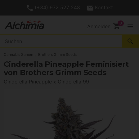
(+34) 972 527 248
Kontakt
shopping_cart
menu
Anmelden
search
Cannabis Samen
Brothers Grimm Seeds
Cinderella Pineapple Feminisiert
von Brothers Grimm Seeds
Cinderella Pineapple x Cinderella 99