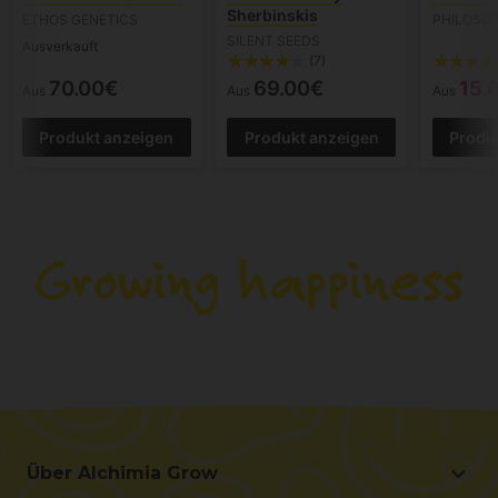
Sherbinskis
ETHOS GENETICS
PHILOSO
SILENT SEEDS
Ausverkauft
(7)
70.00€
69.00€
15.
Aus
Aus
Aus
Produkt anzeigen
Produkt anzeigen
Produ
Über Alchimia Grow