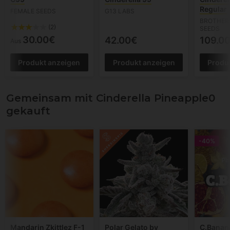
Regular
FEMALE SEEDS
G13 LABS
BROTHER
(2)
SEEDS
30.00€
42.00€
109.0
Aus
Produkt anzeigen
Produkt anzeigen
Produ
Gemeinsam mit Cinderella Pineapple0
gekauft
-40%
Mandarin Zkittlez F-1
Polar Gelato by
C.Banan