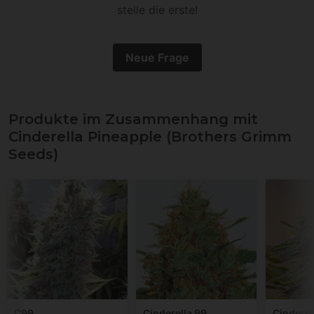
stelle die erste!
Neue Frage
Produkte im Zusammenhang mit
Cinderella Pineapple (Brothers Grimm
Seeds)
C99
Cinderella 99
Cinderel