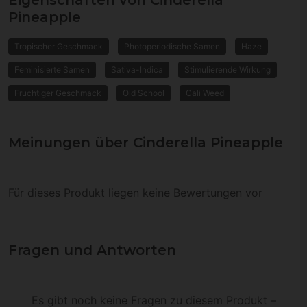
Eigenschaften von Cinderella
Pineapple
Tropischer Geschmack
Photoperiodische Samen
Haze
Feminisierte Samen
Sativa-Indica
Stimulierende Wirkung
Fruchtiger Geschmack
Old School
Cali Weed
Meinungen über Cinderella Pineapple
Für dieses Produkt liegen keine Bewertungen vor
Fragen und Antworten
Es gibt noch keine Fragen zu diesem Produkt –