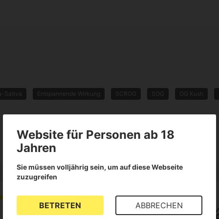
a-Sativa
Entspannende Wirkung
SCROG
SOG
OG Kush
Website für Personen ab 18
Jahren
Sie müssen volljährig sein, um auf diese Webseite
zuzugreifen
3.7
BETRETEN
ABBRECHEN
67