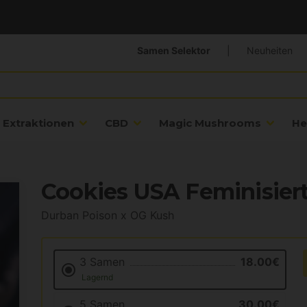
Samen Selektor
|
Neuheiten
Extraktionen
CBD
Magic Mushrooms
He
Cookies USA Feminisier
Durban Poison x OG Kush
3 Samen
18.00€
Lagernd
5 Samen
30.00€