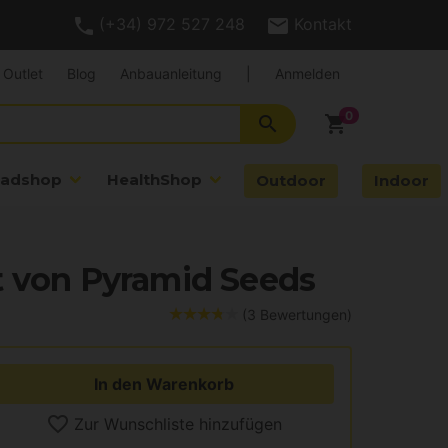
(+34) 972 527 248
Kontakt
Outlet
Blog
Anbauanleitung
|
Anmelden
search
shopping_cart
adshop
HealthShop
Outdoor
Indoor
t von Pyramid Seeds
(3 Bewertungen)
In den Warenkorb
Zur Wunschliste hinzufügen