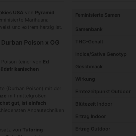
okies USA
von
Pyramid
Feminisierte Samen
feminisierte Marihuana-
eist und extrem harzig ist.
Samenbank
THC-Gehalt
 Durban Poison x OG
Indica/Sativa Genotyp
 Poison
(einer von
Ed
Geschmack
südafrikanischen
Wirkung
te (Durban Poison) mit der
Erntezeitpunkt Outdoor
nze
mit mittelgroßen
hst gut, ist einfach
Blütezeit Indoor
schiedensten Anbautechniken
Ertrag Indoor
Ertrag Outdoor
nsatz von
Tutoring
-