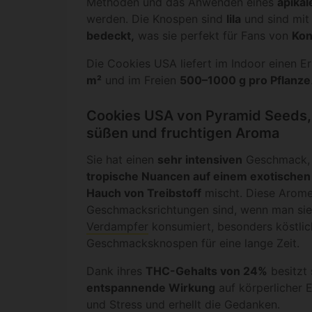
Methoden und das Anwenden eines
apikal
werden. Die Knospen sind
lila
und sind mit
bedeckt,
was sie perfekt für Fans von
Kon
Die Cookies USA liefert im Indoor einen E
m²
und im Freien
500–1000 g pro Pflanze
Cookies USA von Pyramid Seeds, 
süßen und fruchtigen Aroma
Sie hat einen
sehr intensiven
Geschmack,
tropische Nuancen auf einem exotischen
Hauch von Treibstoff
mischt. Diese Arom
Geschmacksrichtungen sind, wenn man si
Verdampfer
konsumiert, besonders köstlic
Geschmacksknospen für eine lange Zeit.
Dank ihres
THC-Gehalts von 24%
besitzt 
entspannende Wirkung
auf körperlicher 
und Stress und erhellt die Gedanken.