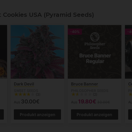
Cookies USA (Pyramid Seeds)
-40%
-4
Dark Devil
Bruce Banner
C
SWEET SEEDS
PHILOSOPHER SEEDS
P
(3)
(2)
30.00€
19.80€
Aus
Aus
33.00€
A
Produkt anzeigen
Produkt anzeigen