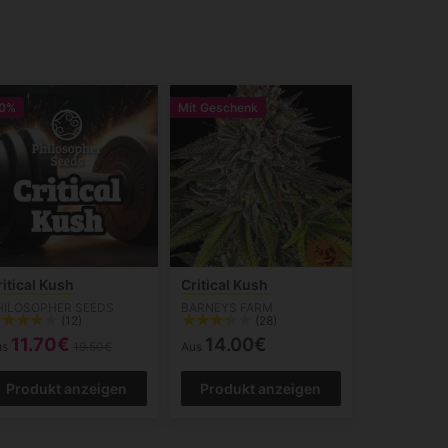
0%
Mit Geschenk
ritical Kush
Critical Kush
HILOSOPHER SEEDS
BARNEYS FARM
(12)
(28)
11.70€
14.00€
us
19.50€
Aus
Produkt anzeigen
Produkt anzeigen