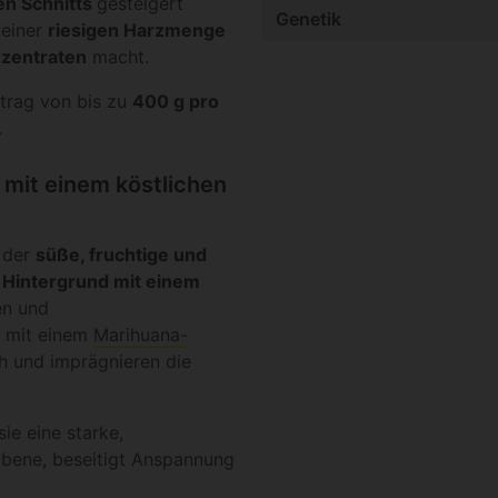
en Schnitts
gesteigert
Genetik
 einer
riesigen Harzmenge
zentraten
macht.
rtrag von bis zu
400 g pro
.
mit einem köstlichen
 der
süße, fruchtige und
 Hintergrund mit einem
en und
e mit einem
Marihuana-
h und imprägnieren die
sie eine starke,
Ebene, beseitigt Anspannung