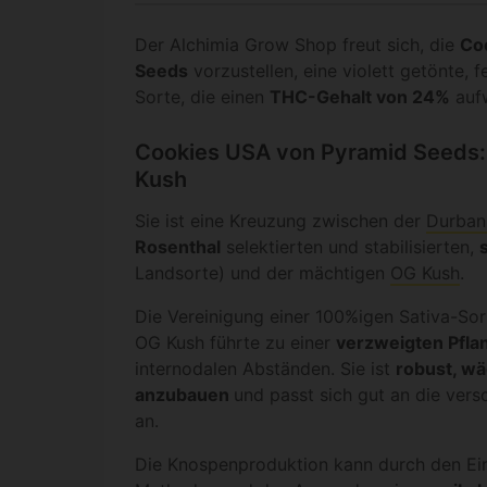
Der Alchimia Grow Shop freut sich, die
Co
Seeds
vorzustellen, eine violett getönte, 
Sorte, die einen
THC-Gehalt von 24%
aufw
Cookies USA von Pyramid Seeds:
Kush
Sie ist eine Kreuzung zwischen der
Durban
Rosenthal
selektierten und stabilisierten,
Landsorte) und der mächtigen
OG Kush
.
Die Vereinigung einer 100%igen Sativa-Sor
OG Kush führte zu einer
verzweigten Pfla
internodalen Abständen. Sie ist
robust, wäc
anzubauen
und passt sich gut an die ver
an.
Die Knospenproduktion kann durch den Ei