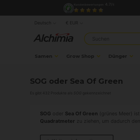
4.7/
Kundenbewertungen
5
Deutsch
€ EUR
Samen
Grow Shop
Dünger
SOG oder Sea Of Green
Es gibt 432 Produkte als
SOG
gekennzeichnet
SOG
oder
Sea Of Green
(grünes Meer) is
Quadratmeter
zu ziehen, um dadurch den 