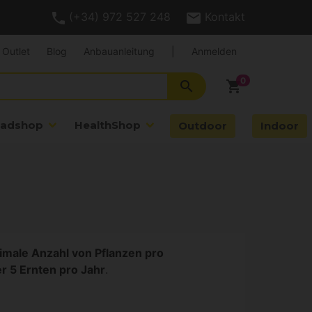
(+34) 972 527 248
Kontakt
Outlet
Blog
Anbauanleitung
|
Anmelden
search
shopping_cart
adshop
HealthShop
Outdoor
Indoor
male Anzahl von Pflanzen pro
r 5 Ernten pro Jahr
.