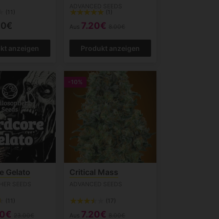
ADVANCED SEEDS
(11)
(1)
50€
7.20€
Aus
8.00€
kt anzeigen
Produkt anzeigen
-10%
e Gelato
Critical Mass
HER SEEDS
ADVANCED SEEDS
(11)
(17)
80€
7.20€
23.00€
Aus
8.00€