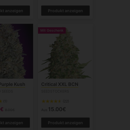
kt anzeigen
Produkt anzeigen
Mit Geschenk
 Purple Kush
Critical XXL BCN
 SEEDS
SEEDSTOCKERS
(1)
(22)
0€
15.00€
8.00€
Aus
kt anzeigen
Produkt anzeigen