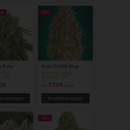
enk
-10%
a Auto
Auto Gorilla Blue
CKERS
ADVANCED SEEDS
(23)
(4)
00€
7.20€
Aus
8.00€
kt anzeigen
Produkt anzeigen
-30%