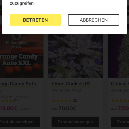
zuzugreifen
Produkt anzeigen
Produkt anzeigen
Produ
BETRETEN
ABBRECHEN
%
-10%
ange Candy Auto
Ethos Cookies R2
Critical
L
ETHOS GENETICS
ADVANCED
LOSOPHER SEEDS
(1)
(2)
13.80€
70.00€
7.2
23.00€
Aus
Aus
Produkt anzeigen
Produkt anzeigen
Produ