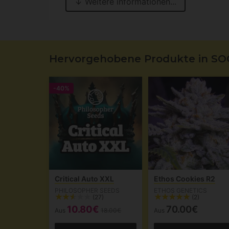
Hervorgehobene Produkte in SO
-40%
Critical Auto XXL
Ethos Cookies R2
PHILOSOPHER SEEDS
ETHOS GENETICS
(27)
(2)
10.80€
70.00€
Aus
18.00€
Aus