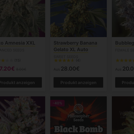
to Amnesia XXL
Strawberry Banana
Bubble
Gelato XL Auto
ANCED SEEDS
FEMALE S
SWEET SEEDS
(15)
(4)
7.20€
28.00€
20.
8.00€
Aus
Aus
Produkt anzeigen
Produkt anzeigen
Produ
-40%