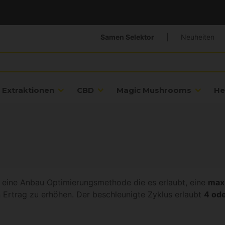
Samen Selektor
|
Neuheiten
Extraktionen
CBD
Magic Mushrooms
He
t eine Anbau Optimierungsmethode die es erlaubt, eine
maxi
Ertrag zu erhöhen. Der beschleunigte Zyklus erlaubt
4 ode