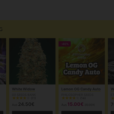
G
-40%
White Widow
Lemon OG Candy Auto
W
00 SEEDS BANK
PHILOSOPHER SEEDS
E
(11)
(14)
24.50€
15.00€
7
Aus
Aus
25.00€