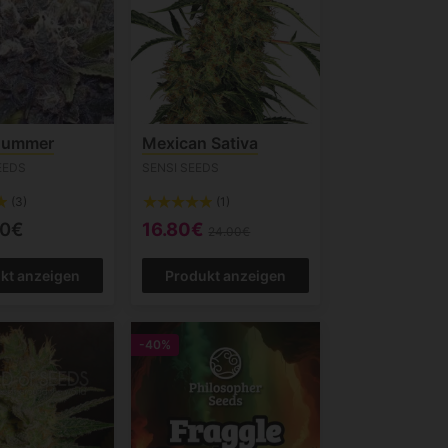
gummer
Mexican Sativa
EEDS
SENSI SEEDS
(3)
(1)
00€
16.80€
24.00€
kt anzeigen
Produkt anzeigen
-40%