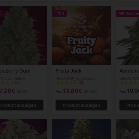
%
-40%
Mit Gesch
rawberry Gum
Fruity Jack
Amnesi
ANCED SEEDS
PHILOSOPHER SEEDS
SEEDSTO
(3)
(2)
7.20€
13.80€
19.
8.00€
Aus
23.00€
Aus
Produkt anzeigen
Produkt anzeigen
Produ
%