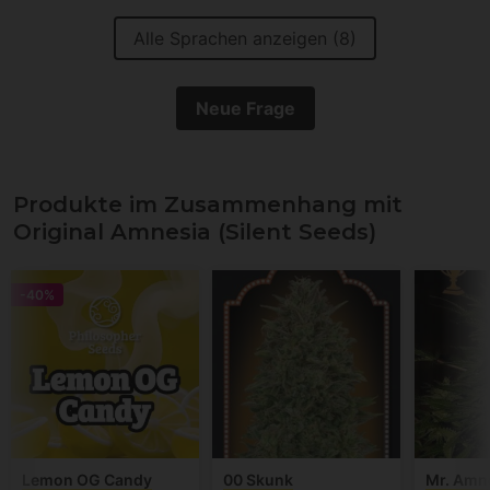
Alle Sprachen anzeigen (8)
Neue Frage
Produkte im Zusammenhang mit
Original Amnesia (Silent Seeds)
-40%
Lemon OG Candy
00 Skunk
Mr. Amn