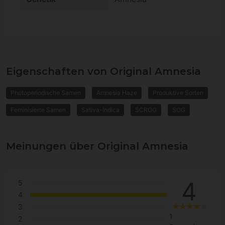
Eigenschaften von Original Amnesia
Photoperiodische Samen
Amnesia Haze
Produktive Sorten
Feminisierte Samen
Sativa-Indica
SCROG
SOG
Meinungen über Original Amnesia
4
5
4
3
1
2