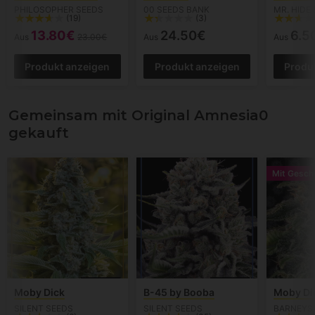
PHILOSOPHER SEEDS
00 SEEDS BANK
MR. HIDE
(19)
(3)
13.80€
24.50€
6.5
Aus
23.00€
Aus
Aus
Produkt anzeigen
Produkt anzeigen
Produ
Gemeinsam mit Original Amnesia0
gekauft
Mit Gesch
Moby Dick
B-45 by Booba
Moby Di
SILENT SEEDS
SILENT SEEDS
BARNEYS