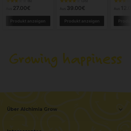
(6)
(35)
27.00€
39.00€
12.
Aus
Aus
Aus
Produkt anzeigen
Produkt anzeigen
Produ
Über Alchimia Grow
Über Alchimia Grow
Lage und Kontakt