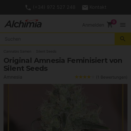
(+34) 972 527 248
Kontakt
shopping_cart
menu
Anmelden
search
Cannabis Samen
Silent Seeds
Original Amnesia Feminisiert von
Silent Seeds
Amnesia
(1 Bewertungen)