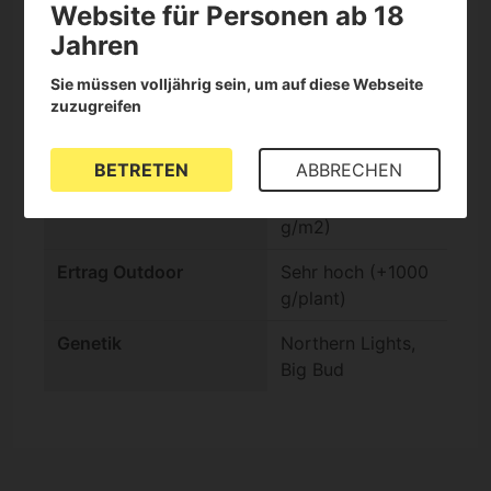
Website für Personen ab 18
Wirkung
Entspannend
Jahren
Erntezeitpunkt
Schnell (Ende des
Outdoor
Sommers)
Sie müssen volljährig sein, um auf diese Webseite
zuzugreifen
Blütezeit Indoor
Schnell (-9
Wochen)
BETRETEN
ABBRECHEN
Ertrag Indoor
Sehr hoch (+600
g/m2)
Ertrag Outdoor
Sehr hoch (+1000
g/plant)
Genetik
Northern Lights,
Big Bud