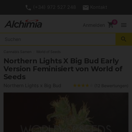
(+34) 972 527 248
Kontakt
shopping_cart
menu
Anmelden
search
Cannabis Samen
World of Seeds
Northern Lights X Big Bud Early
Version Feminisiert von World of
Seeds
Northern Lights x Big Bud
(12 Bewertungen)