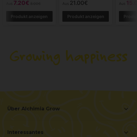
7.20€
21.00€
15.
Aus
8.00€
Aus
Aus
Produkt anzeigen
Produkt anzeigen
Produ
Über Alchimia Grow
Über Alchimia Grow
Lage und Kontakt
Interessantes