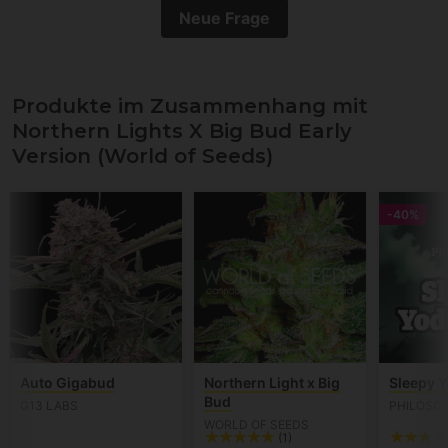
Neue Frage
Produkte im Zusammenhang mit
Northern Lights X Big Bud Early
Version (World of Seeds)
-40%
Auto Gigabud
Northern Light x Big
Sleepy 
Bud
G13 LABS
PHILOSO
WORLD OF SEEDS
(1)