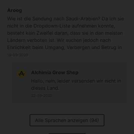
Aroog
Wie ist die Sendung nach Saudi-Arabien? Da ich sie
nicht in die Dropdown-Liste aufnehmen konnte,
besteht kein Zweifel daran, dass sie in den meisten
Ländern verboten ist. Wir suchen jedoch nach
Ehrlichkeit beim Umgang, Verbergen und Betrug in
der Mission, z. B. wenn wir sie in einen schönen Stift
16-09-2020
stecken oder in einem Geschenk verstecken. Dann
wird sie uns zugesandt. Ich bitte Sie, uns früher zu
Alchimia Grow Shop
antworten Kann oder nicht. Danke
Hallo, nein, leider versenden wir nicht in
dieses Land.
22-09-2020
Alle Sprachen anzeigen (94)