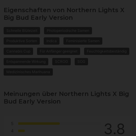
Eigenschaften von Northern Lights X
Big Bud Early Version
Schnelle Blütezeit
Photoperiodische Samen
Produktive Sorten
Indica
Feminisierte Samen
Cannabis Cup
Für Anfänger geeignet
Feuchtigkeitsbeständig
Entspannende Wirkung
SCROG
SOG
Medizinisches Marihuana
Meinungen über Northern Lights X Big
Bud Early Version
3.8
5
4