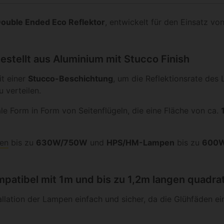
ouble Ended Eco Reflektor
, entwickelt für den Einsatz vo
estellt aus Aluminium mit Stucco Finish
t einer
Stucco-Beschichtung
, um die Reflektionsrate des
 verteilen.
le Form in Form von Seitenflügeln, die eine Fläche von ca.
en
bis zu
630W/750W
und
HPS/HM-Lampen
bis zu
600
mpatibel mit 1m und bis zu 1,2m langen quadr
llation der Lampen einfach und sicher, da die Glühfäden ei