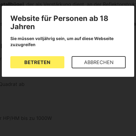
etallbügel
, der als Verstärkung dient, an der Reflektorstru
Website für Personen ab 18
 sich das
Anschlusskabel
zum Vorschaltgerät mit
Plug&Pla
Jahren
Sie müssen volljährig sein, um auf diese Webseite
zuzugreifen
Eco Reflektors:
enanbau
BETRETEN
ABBRECHEN
m, gespanntem Aluminium
 Quadrat ab
r HP/HM bis zu 1000W