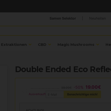
Samen Selektor
|
Neuheiten
Extraktionen
CBD
Magic Mushrooms
He
Double Ended Eco Refle
19.00€
-50%
38.00€
Ausverkauft
Benachrichtige mich!
ACHTUNG!