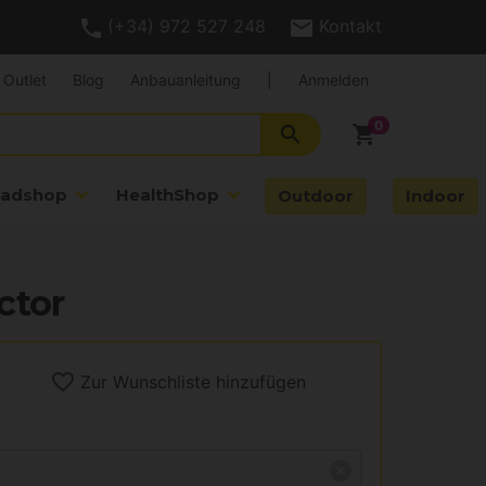
(+34) 972 527 248
Kontakt
Outlet
Blog
Anbauanleitung
|
Anmelden
search
shopping_cart
adshop
HealthShop
Outdoor
Indoor
ctor
Zur Wunschliste hinzufügen