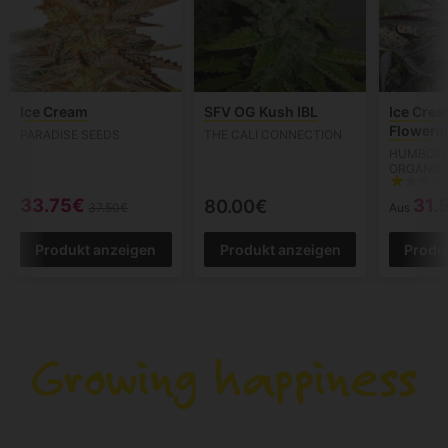
Ice Cream
SFV OG Kush IBL
Ice Crea
Floweri
PARADISE SEEDS
THE CALI CONNECTION
HUMBOLD
ORGANIZ
33.75€
31.
80.00€
37.50€
Aus
Produkt anzeigen
Produkt anzeigen
Produ