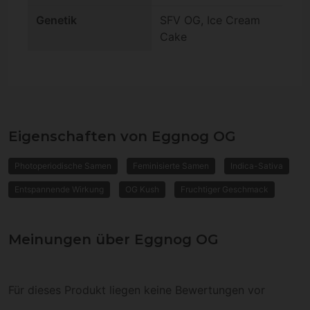
Genetik
SFV OG, Ice Cream
Cake
Eigenschaften von Eggnog OG
Photoperiodische Samen
Feminisierte Samen
Indica-Sativa
Entspannende Wirkung
OG Kush
Fruchtiger Geschmack
Meinungen über Eggnog OG
Für dieses Produkt liegen keine Bewertungen vor