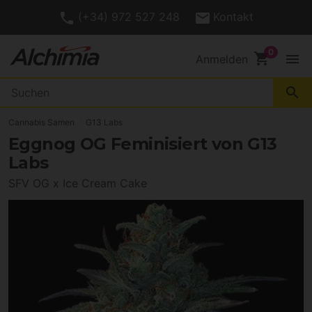
(+34) 972 527 248
Kontakt
shopping_cart
menu
Anmelden
search
Cannabis Samen
G13 Labs
Eggnog OG Feminisiert von G13
Labs
SFV OG x Ice Cream Cake