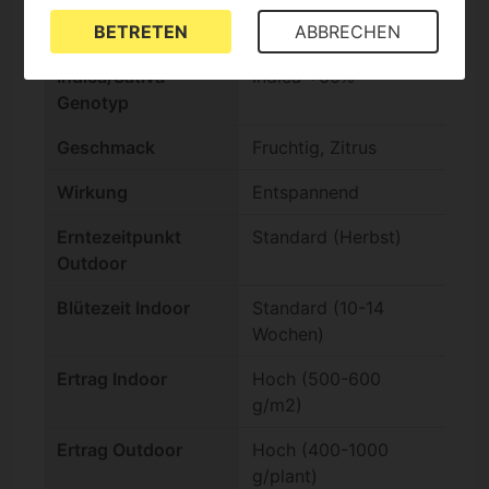
BETRETEN
ABBRECHEN
THC-Gehalt
Hoch (15-25%)
Indica/Sativa
Indica +60%
Genotyp
Geschmack
Fruchtig, Zitrus
Wirkung
Entspannend
Erntezeitpunkt
Standard (Herbst)
Outdoor
Blütezeit Indoor
Standard (10-14
Wochen)
Ertrag Indoor
Hoch (500-600
g/m2)
Ertrag Outdoor
Hoch (400-1000
g/plant)