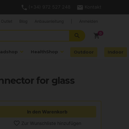
(+34) 972 527 248
Kontakt
Outlet
Blog
Anbauanleitung
|
Anmelden
search
shopping_cart
adshop
HealthShop
Outdoor
Indoor
nector for glass
In den Warenkorb
Zur Wunschliste hinzufügen