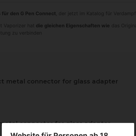
 für den G Pen Connect
, der jetzt im Katalog für Verdampf
t Vaporizer hat
die gleichen Eigenschaften wie
das Origina
htung zu verbinden
t metal connector for glass adapter
etal connector for glass adapter
Website für Personen ab 18