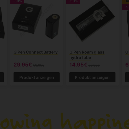
-50%
-50%
Ou
-5
G Pen Connect Battery
G Pen Roam glass
G
hydro tube
29.95€
14.95€
6
59.95€
29.95€
Produkt anzeigen
Produkt anzeigen