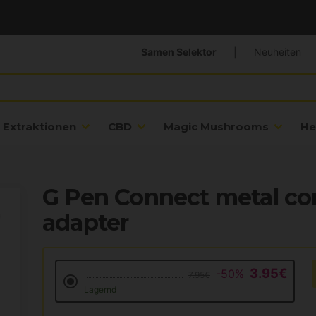
Samen Selektor
|
Neuheiten
Extraktionen
CBD
Magic Mushrooms
He
G Pen Connect metal con
adapter
3.95€
-50%
7.95€
Lagernd