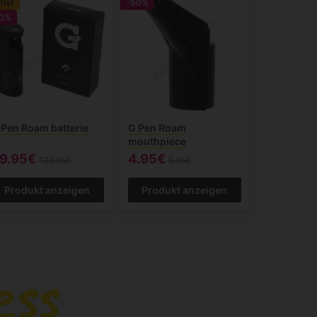
tlet
-50%
0%
 Pen Roam batterie
G Pen Roam
mouthpiece
9.95€
4.95€
139.95€
9.95€
Produkt anzeigen
Produkt anzeigen