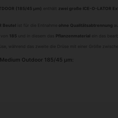
OUTDOOR (185/45 μm)
enthält
zwei große ICE-O-LATOR Ext
R Beutel
ist für die Entnahme
ohne Qualitätsabtrennung
au
s von
185
und in diesem das
Pflanzenmaterial
ein das bearb
rüse, während das zweite die Drüse mit einer Größe zwisc
 Medium Outdoor 185/45 µm: