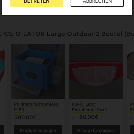
BETRETEN
ABBRECHEN
Alle Sprachen anzeigen (3)
Neue Frage
ICE-O-LATOR Large Outdoor 2 Beutel (Bu
Pollinator Bottomless
Ice-O-Lator
P
P150
Extrabeutel Groß
E
80.00€
590.00€
Aus
A
Produkt anzeigen
Produkt anzeigen