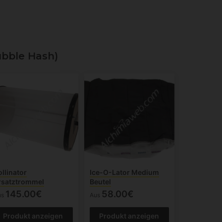
bble Hash)
ollinator
Ice-O-Lator Medium
rsatztrommel
Beutel
145.00€
58.00€
us
Aus
Produkt anzeigen
Produkt anzeigen