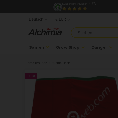
4.7/
Kundenbewertungen
5
Deutsch
€ EUR
Samen
Grow Shop
Dünger
Harzextraktion
Bubble Hash
-10%