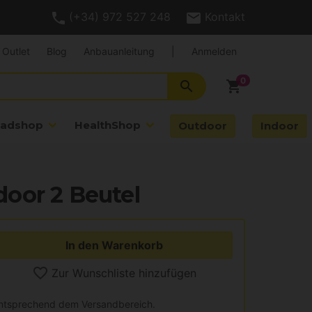
(+34) 972 527 248
Kontakt
Outlet
Blog
Anbauanleitung
|
Anmelden
search
shopping_cart
adshop
HealthShop
Outdoor
Indoor
oor 2 Beutel
In den Warenkorb
Zur Wunschliste hinzufügen
entsprechend dem Versandbereich.