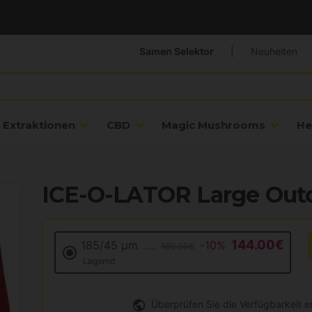
Samen Selektor
|
Neuheiten
Extraktionen
CBD
Magic Mushrooms
He
ICE-O-LATOR Large Outd
144.00€
185/45 µm
-10%
160.00€
Lagernd
Überprüfen Sie die Verfügbarkeit 