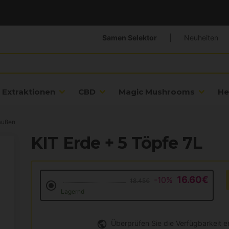
Samen Selektor
|
Neuheiten
Extraktionen
CBD
Magic Mushrooms
He
außen
KIT Erde + 5 Töpfe 7L
16.60€
-10%
18.45€
Lagernd
Überprüfen Sie die Verfügbarkeit 