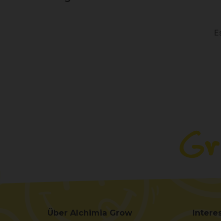
E
Über Alchimia Grow
Intere