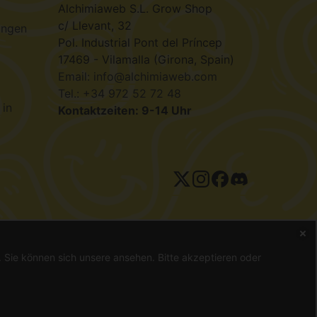
Alchimiaweb S.L. Grow Shop
c/ Llevant, 32
ungen
Pol. Industrial Pont del Príncep
17469 - Vilamalla (Girona, Spain)
Email: info@alchimiaweb.com
Tel.: +34 972 52 72 48
 in
Kontaktzeiten: 9-14 Uhr
tenschutzerklärung
n. Sie können sich unsere
ansehen. Bitte akzeptieren oder
gal ist, können Samen nur als Souvenir, zur Vogelfütterung oder
g oder Heilung von Krankheiten eingesetzt. Konsultieren Sie
 sicherzustellen, bevor er eine Bestellung aufgibt.