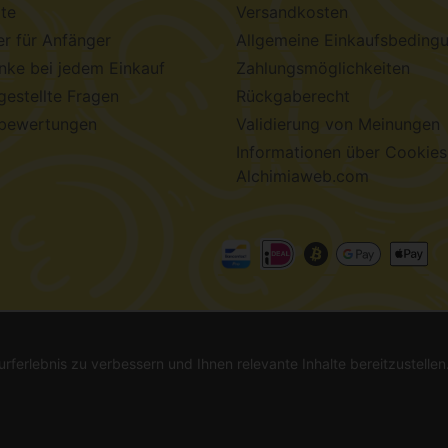
te
Versandkosten
r für Anfänger
Allgemeine Einkaufsbeding
ke bei jedem Einkauf
Zahlungsmöglichkeiten
gestellte Fragen
Rückgaberecht
bewertungen
Validierung von Meinungen
Informationen über Cookies
Alchimiaweb.com
chimiaweb S.L.
· CIF: B-17664368 ·
Rechtliche Hinweise
·
Da
urferlebnis zu verbessern und Ihnen relevante Inhalte bereitzustelle
l. Informieren Sie sich vor dem Kauf. In Ländern, in denen die Keimung nicht le
-haltige Produkte sind keine Arzneimittel und werden auch nicht zur Behandlun
 in der Verantwortung des Käufers, die Einhaltung aller geltenden lokalen Gesetze