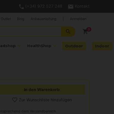
(+34) 972 527 248
Kontakt
Outlet
Blog
Anbauanleitung
|
Anmelden
search
shopping_cart
adshop
HealthShop
Outdoor
Indoor
In den Warenkorb
Zur Wunschliste hinzufügen
entsprechend dem Versandbereich.