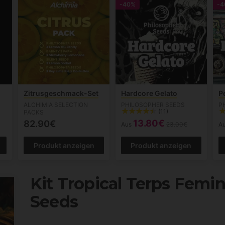
-40%
-4
Zitrusgeschmack-Set
Hardcore Gelato
P
ALCHIMIA SELECTION
PHILOSOPHER SEEDS
P
(11)
PACKS
13.80€
82.90€
Aus
23.00€
A
Produkt anzeigen
Produkt anzeigen
Kit Tropical Terps Femin
Seeds