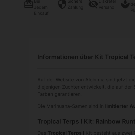
Bei
Sichere
Diskreter
d
Jedem
Zahlung
Versand
Pl
Einkauf
Informationen über Kit Tropical T
Auf der Website von Alchimia sind jetzt di
diejenigen Züchter entwickelt, die auf de
Farben garantieren.
Die Marihuana-Samen sind in
limitierter A
Tropical Terps I Kit: Rainbow Run
Das
Tropical Terps I
Kit besteht aus zwei 