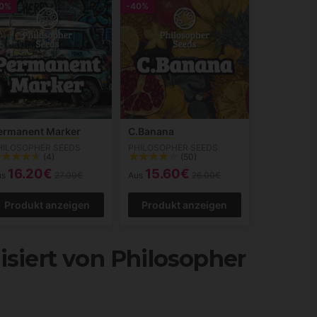
0%
-40%
ermanent Marker
C.Banana
HILOSOPHER SEEDS
PHILOSOPHER SEEDS
(4)
(50)
16.20€
15.60€
us
27.00€
Aus
26.00€
Produkt anzeigen
Produkt anzeigen
isiert von Philosopher