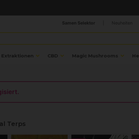
Samen Selektor
|
Neuheiten
Extraktionen
CBD
Magic Mushrooms
He
isiert.
al Terps