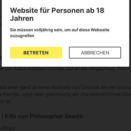
Website für Personen ab 18
Samen):
Runtz x Kush Mints
(Rabid Hippie-Schnitt). Terpene 
Jahren
en Potenzial für unglaublich strukturierte Extraktionen.
Sie müssen volljährig sein, um auf diese Webseite
:
Red Velvet Runtz x Lemon Cherry Gelato
. Exotischer Fr
zuzugreifen
BETRETEN
ABBRECHEN
me Pie x Do-Si-Dos
n der Kultur erhöhen möchte, hat er die Möglichkeit, Philo'
us einer ganz anderen Auswahl von Cookies als der Standar
amilie, zeigt aber gleichzeitig ein charakteristisches Zi
h ist.
 I Kits von Philosopher Seeds:
Auflage