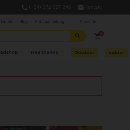
(+34) 972 527 248
Kontakt
Outlet
Blog
Anbauanleitung
|
Anmelden
search
shopping_cart
adshop
HealthShop
Outdoor
Indoor