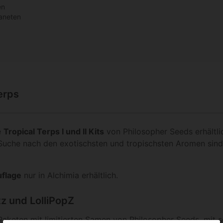
en
aneten
erps
e
Tropical Terps I und II Kits
von Philosopher Seeds erhältli
r Suche nach den exotischsten und tropischsten Aromen sin
uflage
nur in Alchimia erhältlich.
tz und LolliPopZ
Paketen mit limitierten Samen von Philosopher Seeds, mit 