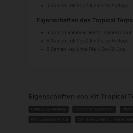
5 Samen LolliPopZ limitierte Auflage
Eigenschaften des Tropical Terps 
5 Samen Rainbow Runtz limitierte Auf
5 Samen LolliPopZ limitierte Auflage
5 Samen Key Lime Pie x Do-Si-Dos
Eigenschaften von Kit Tropical T
Exklusiv bei Alchimia
Tropischer Geschmack
Photo
Marihuana Samen Kits
Cannabis-Sorten für Harzextrakt