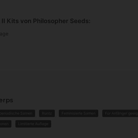
II Kits von Philosopher Seeds:
lage
erps
periodische Samen
Runtz
Feminisierte Samen
Für Anfänger geeig
ionen
Limitierte Auflage