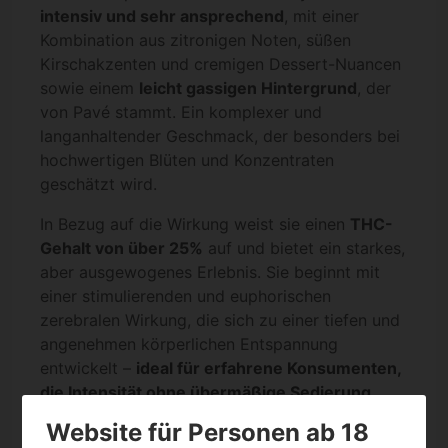
intensiv und sehr ansprechend
, mit einer
Kombination aus zitronigen Noten, süßen
Kirschakzenten und cremigen Dessert-Nuancen
sowie einem
leicht gassigen Hintergrund
, der
von Pavé stammt. Ein komplexer und
langanhaltender Geschmack, der besonders bei
hochwertigen Blüten und Konzentraten
geschätzt wird.
In Bezug auf die Wirkung weist sie einen
THC-
Gehalt von über 25%
auf und bietet ein starkes,
aber ausgewogenes Erlebnis. Sie beginnt mit
einer stimulierenden und euphorischen
zerebralen Wirkung, die sich zu einer tiefen und
angenehmen körperlichen Entspannung
entwickelt –
ideal für erfahrene Konsumenten,
die Intensität ohne übermäßige Sedierung
suchen
.
Website für Personen ab 18