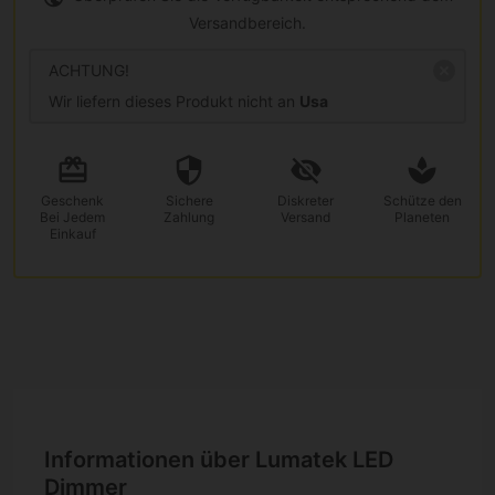
Versandbereich.
ACHTUNG!
Wir liefern dieses Produkt nicht an
Usa
Geschenk
Sichere
Diskreter
Schütze den
Bei Jedem
Zahlung
Versand
Planeten
Einkauf
Informationen über Lumatek LED
Dimmer