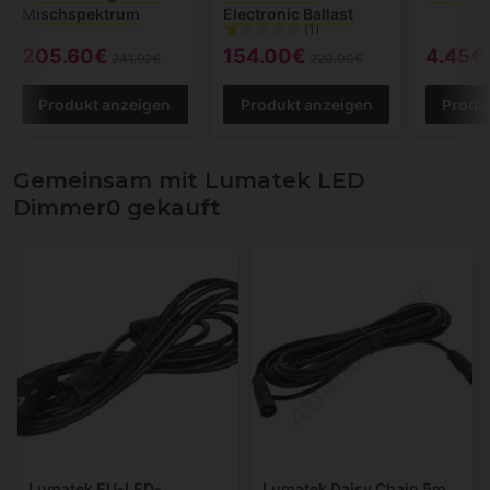
Mischspektrum
Electronic Ballast
(1)
205.60€
154.00€
4.45€
241.92€
220.00€
Produkt anzeigen
Produkt anzeigen
Produ
Gemeinsam mit Lumatek LED
Dimmer0 gekauft
Lumatek EU-LED-
Lumatek Daisy Chain 5m