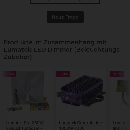
Neue Frage
Produkte im Zusammenhang mit
Lumatek LED Dimmer (Beleuchtungs
Zubehör)
-15%
-30%
-50%
Lumatek Pro 250W
Lumatek Controllable
Lumatek 
Beleuchtungsset -
1000W 400V
link cab