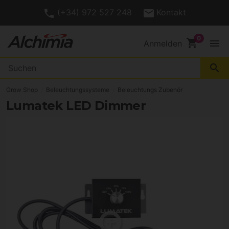
(+34) 972 527 248
Kontakt
shopping_cart
menu
Anmelden
search
Grow Shop
Beleuchtungssysteme
Beleuchtungs Zubehör
Lumatek LED Dimmer