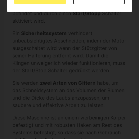
Motor gezogen
, der sich unterhalb des Gitters
befindet und durch einen
Start/Stopp
Schalter
aktiviert wird.
Ein
Sicherheitssystem
verhindert
unbeabsichtigtes Abschneiden, indem der Motor
ausgeschaltet wird wenn der Stützgitter von
seiner Halterung entfernt wird. Damit die
Klingen unweigerlich wieder funktionieren, muss
der Start/Stop Schalter gedrückt werden.
Sie werden
zwei Arten von Gittern
habe, um
das Schneidsystem an das Volumen der Blumen
und die Dicke des Laubs anzupassen, um
saubere und effektive Arbeit zu leisten.
Diese Maschine ist an einem vierbeinigen Körper
befestigt und mit robusten Haken am Rest des
Systems befestigt, so dass sie nach Gebrauch