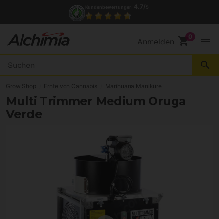
4.7/
Kundenbewertungen
5
shopping_cart
menu
Anmelden
search
Grow Shop
Ernte von Cannabis
Marihuana Maniküre
Multi Trimmer Medium Oruga
Verde