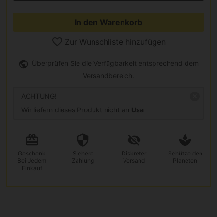
In den Warenkorb
Zur Wunschliste hinzufügen
Überprüfen Sie die Verfügbarkeit entsprechend dem
Versandbereich.
ACHTUNG!
Wir liefern dieses Produkt nicht an
Usa
Geschenk
Sichere
Diskreter
Schütze den
Bei Jedem
Zahlung
Versand
Planeten
Einkauf