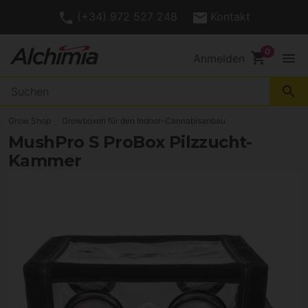
(+34) 972 527 248
Kontakt
shopping_cart
menu
Anmelden
search
Grow Shop
Growboxen für den Indoor-Cannabisanbau
MushPro S ProBox Pilzzucht-
Kammer