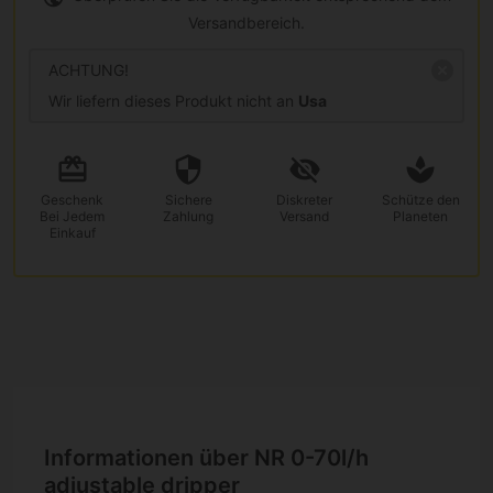
Versandbereich.
ACHTUNG!
Wir liefern dieses Produkt nicht an
Usa
Geschenk
Sichere
Diskreter
Schütze den
Bei Jedem
Zahlung
Versand
Planeten
Einkauf
Informationen über NR 0-70l/h
adjustable dripper