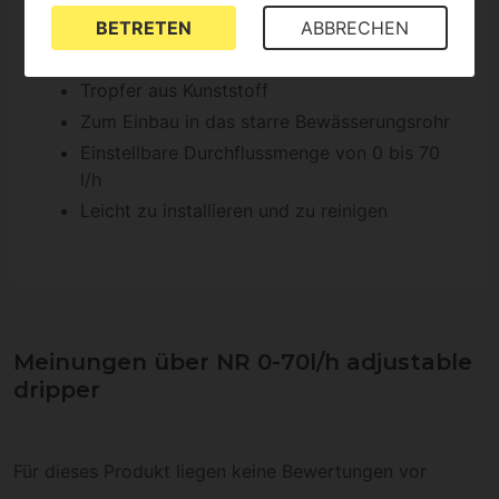
Merkmale des einstellbaren Tropfer
BETRETEN
ABBRECHEN
NR 0-70l/h:
Tropfer aus Kunststoff
Zum Einbau in das starre Bewässerungsrohr
Einstellbare Durchflussmenge von 0 bis 70
l/h
Leicht zu installieren und zu reinigen
Meinungen über NR 0-70l/h adjustable
dripper
Für dieses Produkt liegen keine Bewertungen vor