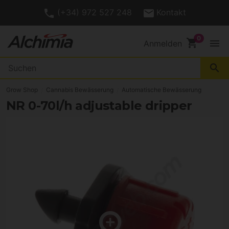
(+34) 972 527 248
Kontakt
shopping_cart
menu
Anmelden
search
Grow Shop
Cannabis Bewässerung
Automatische Bewässerung
NR 0-70l/h adjustable dripper