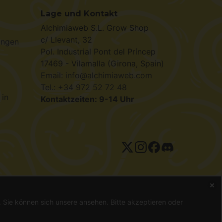
Lage und Kontakt
Alchimiaweb S.L. Grow Shop
c/ Llevant, 32
ungen
Pol. Industrial Pont del Príncep
17469 - Vilamalla (Girona, Spain)
Email: info@alchimiaweb.com
Tel.: +34 972 52 72 48
 in
Kontaktzeiten: 9-14 Uhr
tenschutzerklärung
n. Sie können sich unsere
ansehen. Bitte akzeptieren oder
gal ist, können Samen nur als Souvenir, zur Vogelfütterung oder
g oder Heilung von Krankheiten eingesetzt. Konsultieren Sie