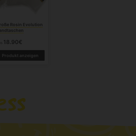
roße Rosin Evolution
andtaschen
18.90€
us
Produkt anzeigen