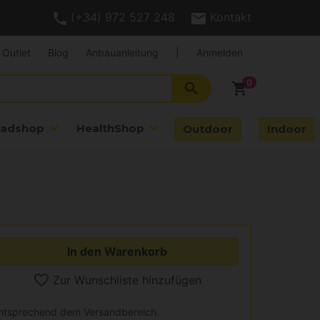
(+34) 972 527 248
Kontakt
Outlet
Blog
Anbauanleitung
|
Anmelden
search
shopping_cart
adshop
HealthShop
Outdoor
Indoor
In den Warenkorb
Zur Wunschliste hinzufügen
entsprechend dem Versandbereich.