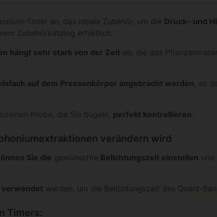
phonium-Timer an, das ideale Zubehör, um die
Druck- und Hi
serem Zubehörkatalog erhältlich.
en hängt sehr stark von der Zeit
ab, die das Pflanzenmater
einfach auf dem Pressenkörper angebracht werden
, so d
inzelnen Probe, die Sie bügeln,
perfekt kontrollieren
.
lophoniumextraktionen verändern wird
önnen Sie die
gewünschte
Belichtungszeit einstellen
und 
m
verwendet
werden, um die Belichtungszeit des
Quarz-Ban
n Timers: