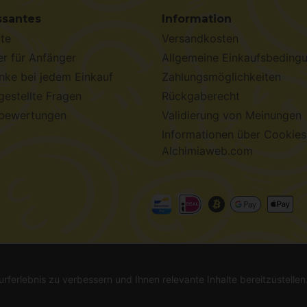
ssantes
Information
te
Versandkosten
r für Anfänger
Allgemeine Einkaufsbeding
ke bei jedem Einkauf
Zahlungsmöglichkeiten
gestellte Fragen
Rückgaberecht
bewertungen
Validierung von Meinungen
Informationen über Cookies
Alchimiaweb.com
chimiaweb S.L.
· CIF: B-17664368 ·
Rechtliche Hinweise
·
Da
urferlebnis zu verbessern und Ihnen relevante Inhalte bereitzustelle
l. Informieren Sie sich vor dem Kauf. In Ländern, in denen die Keimung nicht le
-haltige Produkte sind keine Arzneimittel und werden auch nicht zur Behandlun