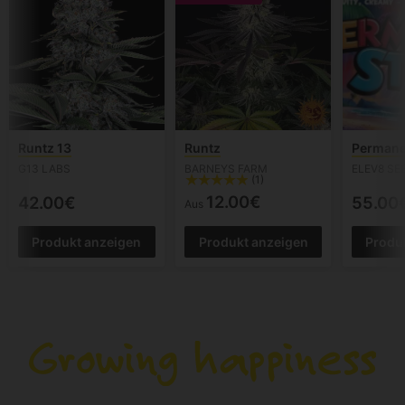
Runtz 13
Runtz
Permane
G13 LABS
BARNEYS FARM
ELEV8 SE
(1)
12.00€
42.00€
55.00
Aus
Produkt anzeigen
Produkt anzeigen
Produ