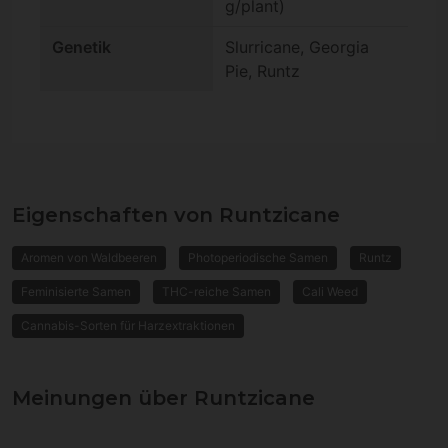
g/plant)
Genetik
Slurricane, Georgia
Pie, Runtz
Eigenschaften von Runtzicane
Aromen von Waldbeeren
Photoperiodische Samen
Runtz
Feminisierte Samen
THC-reiche Samen
Cali Weed
Cannabis-Sorten für Harzextraktionen
Meinungen über Runtzicane