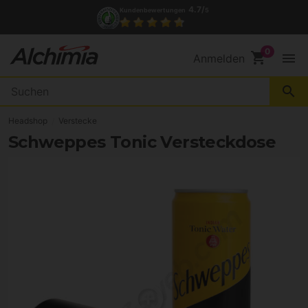
4.7/
Kundenbewertungen
5
shopping_cart
menu
Anmelden
search
Headshop
Verstecke
Schweppes Tonic Versteckdose