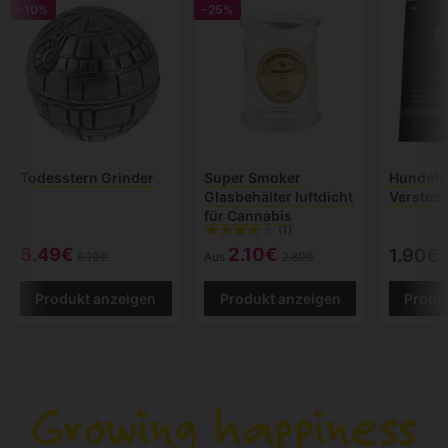
-10%
-25%
Todesstern Grinder
Super Smoker
Hundefu
Glasbehälter luftdicht
Versteck
für Cannabis
(1)
5.49€
2.10€
1.90€
6.10€
Aus
2.80€
Produkt anzeigen
Produkt anzeigen
Produ