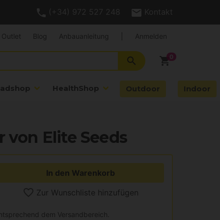
(+34) 972 527 248
Kontakt
Outlet
Blog
Anbauanleitung
|
Anmelden
search
shopping_cart
adshop
HealthShop
Outdoor
Indoor
r von Elite Seeds
In den Warenkorb
Zur Wunschliste hinzufügen
entsprechend dem Versandbereich.