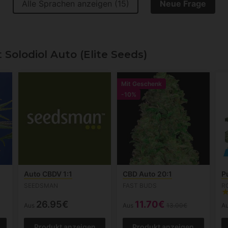
Alle Sprachen anzeigen (15)
Neue Frage
olodiol Auto (Elite Seeds)
Mit Geschenk
-10%
Auto CBDV 1:1
CBD Auto 20:1
P
SEEDSMAN
FAST BUDS
R
26.95€
11.70€
Aus
Aus
13.00€
A
Produkt anzeigen
Produkt anzeigen