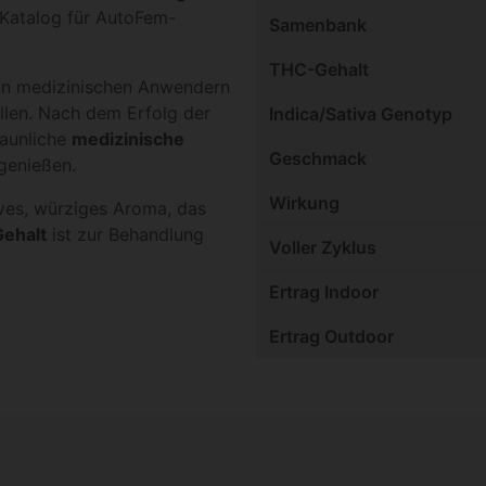
-Katalog für AutoFem-
Samenbank
THC-Gehalt
von medizinischen Anwendern
ollen. Nach dem Erfolg der
Indica/Sativa Genotyp
taunliche
medizinische
Geschmack
genießen.
Wirkung
ves, würziges Aroma, das
ehalt
ist zur Behandlung
Voller Zyklus
Ertrag Indoor
Ertrag Outdoor