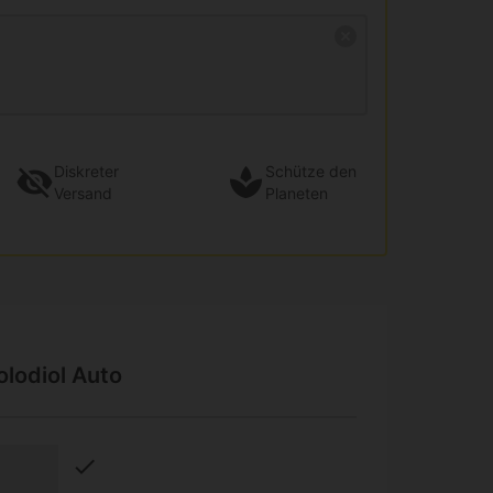
Diskreter
Schütze den
Versand
Planeten
lodiol Auto
check