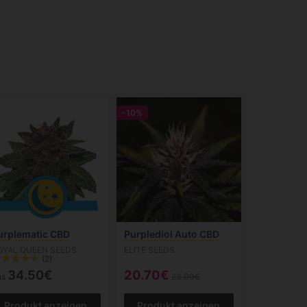
-10%
urplematic CBD
Purplediol Auto CBD
OYAL QUEEN SEEDS
ELITE SEEDS
(2)
34.50€
20.70€
us
23.00€
Produkt anzeigen
Produkt anzeigen