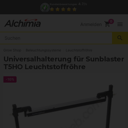
4.7/
Kundenbewertungen
5
shopping_cart
menu
Anmelden
search
Grow Shop
Beleuchtungssysteme
Leuchtstoffröhre
Universalhalterung für Sunblaster
T5HO Leuchtstoffröhre
-10%