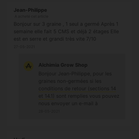
Jean-Philippe
A acheté cet article
Bonjour sur 3 graine , 1 seul a germé Après 1
semaine elle fait 5 CMS et déjà 2 étages Elle
est en serre et grandi très vite 7/10
27-05-2021
Alchimia Grow Shop
Bonjour Jean-Philippe, pour les
graines non-germées si les
conditions de retour (sections 14
et 14.1)
sont remplies vous pouvez
nous envoyer un e-mail à
info@alchimiaweb.com en
28-05-2021
précisant votre numéro de
commande et votre situation afin
de remplir le formulaire de