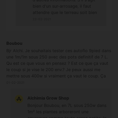
bien d'un sur-arrosage, il faut
attendre que le terreau soit bien
sec sur plusieurs centimètres et
23-02-2021
que le pot soit plus léger que
d'habitude pour arroser de
nouveau. Les engrais et les
Boubou
enzymes ne peuvent pas
solutionner un sur-arrosage, seul
Bjr Alchi. Je souhaitais tester ces autoflo 9pied dans
un séchage naturel peut y parvenir
une 1m/1m sous 250 avec des pots definitif de 7 L.
;-) A bientôt
Qu est ce que vous en pensez ? Est ce que ça vaut
le coup si je vise le 200 env.? Je peux aussi me
mettre sous 400w si vraiment ça vaut le coup. Ça
serai la 1ere fois pr moi lautoflo. Merci pr vos
01-02-2021
précieux conseils. Bonne continuation.
Alchimia Grow Shop
Bonjour Boubou, en 7L sous 250w dans
1m² les plantes arboreront une
envergure somme toute assez petite, le