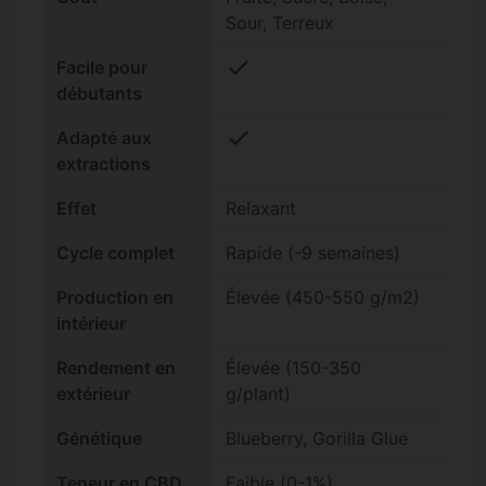
Sour, Terreux
check
Facile pour
débutants
check
Adapté aux
extractions
Effet
Relaxant
Cycle complet
Rapide (-9 semaines)
Production en
Élevée (450-550 g/m2)
intérieur
Rendement en
Élevée (150-350
extérieur
g/plant)
Génétique
Blueberry, Gorilla Glue
Teneur en CBD
Faible (0-1%)