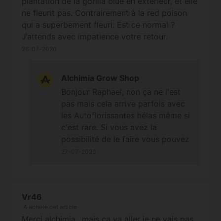
plantation de la gorilla blue en extérieur, et elle
ne fleurit pas. Contrairement à la red poison
qui a superbement fleuri. Est ce normal ?
J’attends avec impatience votre retour.
26-07-2020
Alchimia Grow Shop
Bonjour Raphael, non ça ne l'est
pas mais cela arrive parfois avec
les Autoflorissantes hélas même si
c'est rare. Si vous avez la
possibilité de le faire vous pouvez
tenter de forcer l'enclenchement
27-07-2020
de sa floraison en plaçant la
plante dans l'obscurité pendant
48h, et ensuite 12h par jour dans
Vr46
un endroit totalement obscur.
A acheté cet article
Cordialement
Merci alchimia.. mais ça va aller je ne vais pas