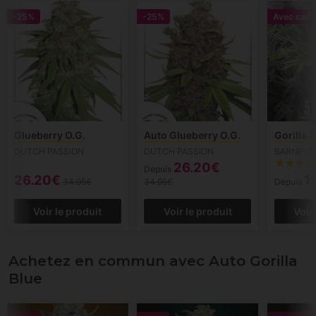
-25%
-25%
Avec cade
Glueberry O.G.
Auto Glueberry O.G.
Gorilla Z
DUTCH PASSION
DUTCH PASSION
BARNEYS
26.20€
Depuis
26.20€
1
34.95€
34.95€
Depuis
Voir le produit
Voir le produit
Voir
Achetez en commun avec Auto Gorilla
Blue