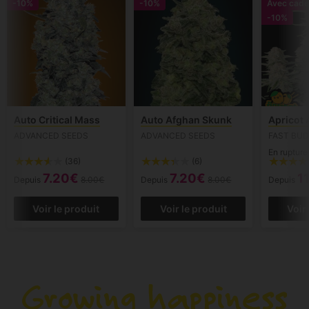
-10%
-10%
Avec cade
-10%
Auto Critical Mass
Auto Afghan Skunk
Apricot 
ADVANCED SEEDS
ADVANCED SEEDS
FAST BU
En rupture
(36)
(6)
7.20€
7.20€
1
Depuis
8.00€
Depuis
8.00€
Depuis
Voir le produit
Voir le produit
Voir