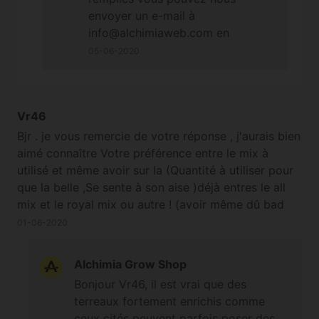
envoyer un e-mail à
info@alchimiaweb.com en
précisant votre numéro de
05-06-2020
commande et votre situation afin
de remplir le formulaire de
réclamation pour non-germination
Vr46
(une photo des graines non-
germées et du paquet d'origine
Bjr . je vous remercie de votre réponse , j'aurais bien
est la bienvenue). Cordialement
aimé connaître Votre préférence entre le mix à
utilisé et même avoir sur la (Quantité à utiliser pour
que la belle ,Se sente à son aise )déjà entres le all
mix et le royal mix ou autre ! (avoir même dû bad
mix) car principalement j'utilise le royal mix, mais On
01-06-2020
me dit que le Royal mix serait trop riche pour une
auto flo.chose qui me semble assez bizarre mais
Alchimia Grow Shop
bon je ne suis pas un professionnel et surtout je n'ai
Bonjour Vr46, il est vrai que des
jamais essayé des auto flo merci.....cordialement
terreaux fortement enrichis comme
vr46. ps/ tout en sachant que je vais d'abord la
ceux cités peuvent parfois poser des