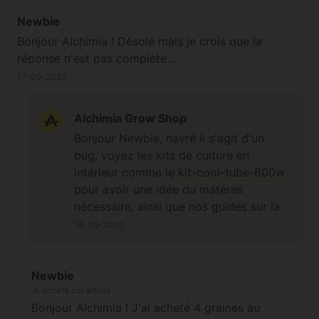
Auto adulte reçoit de lumière par jour
Newbie
dans de bonnes conditions de culture,
et plus les résultats seront bons (dans
Bonjour Alchimia ! Désolé mais je crois que la
la limite des caractéristiques de la
réponse n'est pas complète...
variété) ;-) A bientôt. Cordialement
17-09-2020
Alchimia Grow Shop
Bonjour Newbie, navré il s'agit d'un
bug, voyez les kits de culture en
intérieur comme le
kit-cool-tube-600w
pour avoir une idée du matériel
nécessaire, ainsi que nos guides sur la
culture interieur
.
18-09-2020
Newbie
A acheté cet article
Bonjour Alchimia ! J'ai acheté 4 graines au