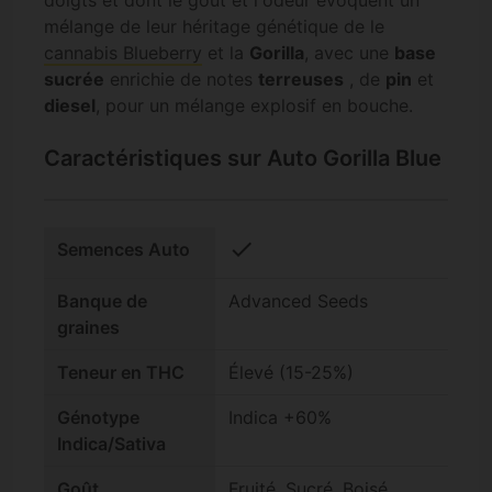
doigts et dont le goût et l'odeur évoquent un
mélange de leur héritage génétique de le
cannabis Blueberry
et la
Gorilla
, avec une
base
sucrée
enrichie de notes
terreuses
, de
pin
et
diesel
, pour un mélange explosif en bouche.
Caractéristiques sur Auto Gorilla Blue
check
Semences Auto
Banque de
Advanced Seeds
graines
Teneur en THC
Élevé (15-25%)
Génotype
Indica +60%
Indica/Sativa
Goût
Fruité, Sucré, Boisé,