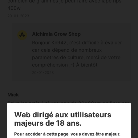
combien de grammes je peut faire avec lapé hps
400w
20-01-2023
Alchimia Grow Shop
Bonjour Kn942, c'est difficile à évaluer
car cela dépend de nombreux
paramètres de culture, merci de votre
compréhension ;-) À bientôt
20-01-2023
Mick
Salut les amis, j ai une box de 80x80cm de libre car
en été en général pas d indoor en raison de la
Web dirigé aux utilisateurs
chaleur mais la j ai environ de tester des autos mais
majeurs de 18 ans.
en pot de 3 litres seulement, est ce possible avec
des autos? Si oui quelles sont les variétés qui
Pour accéder à cette page, vous devez être majeur.