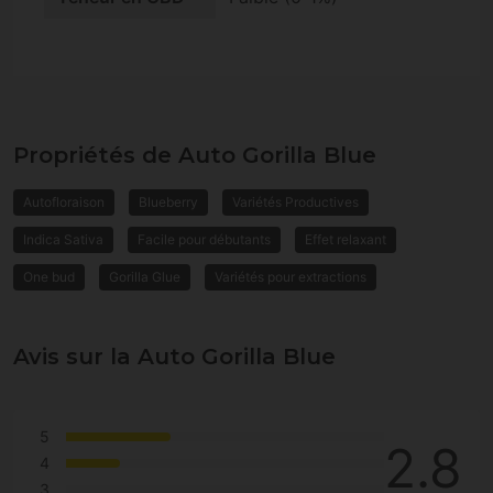
Propriétés de Auto Gorilla Blue
Autofloraison
Blueberry
Variétés Productives
Indica Sativa
Facile pour débutants
Effet relaxant
One bud
Gorilla Glue
Variétés pour extractions
Avis sur la Auto Gorilla Blue
5
2.8
4
3