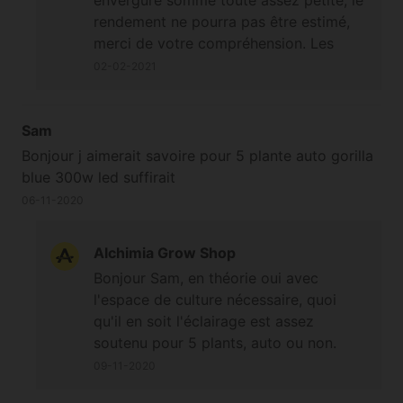
rendement ne pourra pas être estimé,
merci de votre compréhension. Les
Autoflorissantes et
02-02-2021
l'efficacité/optimisation de culture
intérieure en vue de bons résultats ne
vont pas bien ensemble la plupart du
Sam
temps, comparées aux variétés non-
Bonjour j aimerait savoire pour 5 plante auto gorilla
Auto. Cela reste envisageable s'il y a
blue 300w led suffirait
des problèmes de photopériode ou des
06-11-2020
coupures régulières d'électricité, ou que
l'on a vraiment pas le temps de
Alchimia Grow Shop
s'occuper des plantes, mais on peut
Bonjour Sam, en théorie oui avec
difficilement optimiser les Auto au
l'espace de culture nécessaire, quoi
même point que les non-Auto (de par
qu'il en soit l'éclairage est assez
leur croissance non-maîtrisable et le
soutenu pour 5 plants, auto ou non.
fait qu'elles ne supportent pas les
techniques stressantes sans entamer le
09-11-2020
potentiel de récolte). Plus une plante