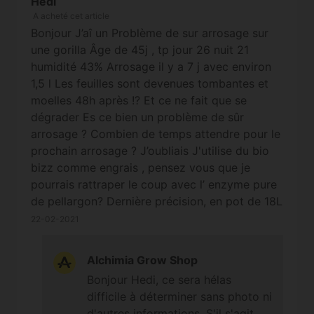
Hedi
réclamation pour non-germination
A acheté cet article
(une photo des graines non-
Bonjour J’aî un Problème de sur arrosage sur
germées et du paquet d'origine
une gorilla Âge de 45j , tp jour 26 nuit 21
est la bienvenue). Cordialement
humidité 43% Arrosage il y a 7 j avec environ
1,5 l Les feuilles sont devenues tombantes et
moelles 48h après !? Et ce ne fait que se
dégrader Es ce bien un problème de sûr
arrosage ? Combien de temps attendre pour le
prochain arrosage ? J’oubliais J'utilise du bio
bizz comme engrais , pensez vous que je
pourrais rattraper le coup avec l’ enzyme pure
de pellargon? Dernière précision, en pot de 18L
22-02-2021
Alchimia Grow Shop
Bonjour Hedi, ce sera hélas
difficile à déterminer sans photo ni
d'autres informations. S'il s'agit