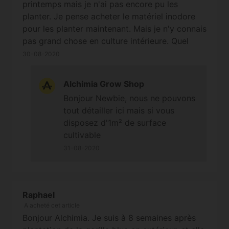
printemps mais je n'ai pas encore pu les
planter. Je pense acheter le matériel inodore
pour les planter maintenant. Mais je n'y connais
pas grand chose en culture intérieure. Quel
type de matériel, de substrat, d'intensité de
30-08-2020
lampe etc... conviendrait il le mieux à cette
variété svp ?
Alchimia Grow Shop
Bonjour Newbie, nous ne pouvons
tout détailler ici mais si vous
disposez d'1m² de surface
cultivable
31-08-2020
Raphael
A acheté cet article
Bonjour Alchimia. Je suis à 8 semaines après