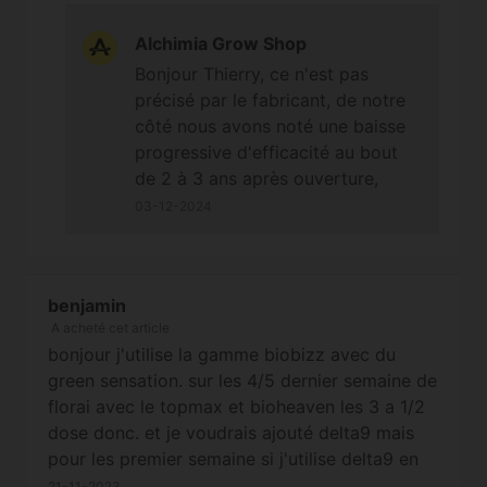
Alchimia Grow Shop
Bonjour Thierry, ce n'est pas
précisé par le fabricant, de notre
côté nous avons noté une baisse
progressive d'efficacité au bout
de 2 à 3 ans après ouverture,
même lorsqu'il est conservé
03-12-2024
comme il se doit (dans un endroit
sec et bien ventilé à des
températures comprises entre 5 et
benjamin
35 ºC) ;-) Bonne journée et à
A acheté cet article
bientôt. Cordialement
bonjour j'utilise la gamme biobizz avec du
green sensation. sur les 4/5 dernier semaine de
florai avec le topmax et bioheaven les 3 a 1/2
dose donc. et je voudrais ajouté delta9 mais
pour les premier semaine si j'utilise delta9 en
meme temp que topmax faudra t'il aussi utilisé
21-11-2023