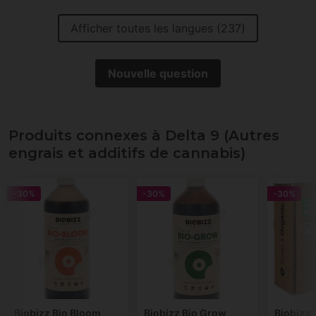
Afficher toutes les langues (237)
Nouvelle question
Produits connexes à Delta 9 (Autres
engrais et additifs de cannabis)
-30%
-30%
-30%
Biobizz Bio Bloom
Biobizz Bio Grow
Biobizz 