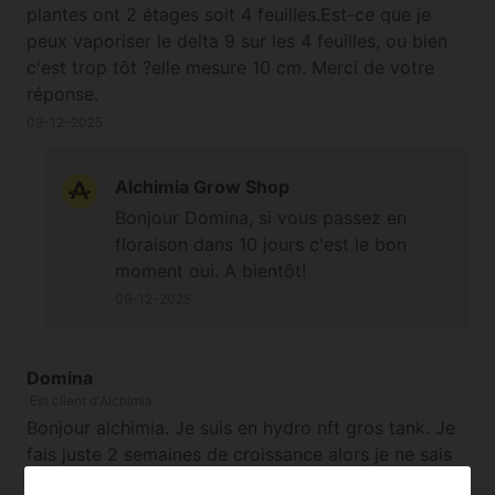
plantes ont 2 étages soit 4 feuilles.Est-ce que je
peux vaporiser le delta 9 sur les 4 feuilles, ou bien
c'est trop tôt ?elle mesure 10 cm. Merci de votre
réponse.
09-12-2025
Alchimia Grow Shop
Bonjour Domina, si vous passez en
floraison dans 10 jours c'est le bon
moment oui. A bientôt!
09-12-2025
Domina
Est client d'Alchimia
Bonjour alchimia. Je suis en hydro nft gros tank. Je
fais juste 2 semaines de croissance alors je ne sais
pas a quel moment il faut que je pulverise.je fait 2