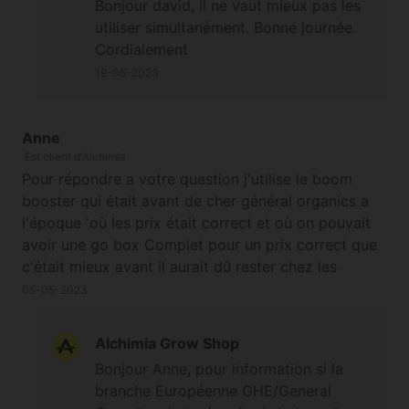
Bonjour david, il ne vaut mieux pas les
utiliser simultanément. Bonne journée.
Cordialement
19-05-2023
Anne
Est client d'Alchimia
Pour répondre a votre question j'utilise le boom
booster qui était avant de cher général organics a
l'époque 'où les prix était correct et où on pouvait
avoir une go box Complet pour un prix correct que
c'était mieux avant il aurait dû rester chez les
Américain s bref se booster de Flo e compatible
05-05-2023
avec se produit et t'il judicieux de les associer je
suis en 100% organiques pour avoir de maximums
Alchimia Grow Shop
d'arômes se produit organo minéral va t'il avoir un
Bonjour Anne, pour information si la
impact sur le goût .une autre question sa rallonge le
branche Européenne GHE/General
rinçage de beaucoup ?