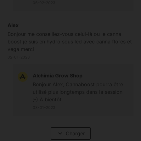
continuer en engraissage racinaire ;-) À
06-02-2023
bientôt
Alex
Bonjour me conseillez-vous celui-là ou le canna
boost je suis en hydro sous led avec canna flores et
vega merci
02-01-2023
Alchimia Grow Shop
Bonjour Alex, Cannaboost pourra être
utilisé plus longtemps dans la session
;-) À bientôt
03-01-2023
expand_more
Charger