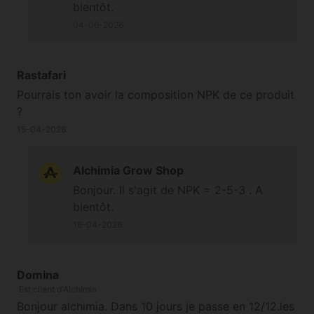
bientôt.
sachant que delta9 sert surtout a booster les site
04-06-2026
floraux y aurra t'il une insidence sur la production de
resine
Rastafari
Pourrais ton avoir la composition NPK de ce produit
?
15-04-2026
Alchimia Grow Shop
Bonjour. Il s'agit de NPK = 2-5-3 . A
bientôt.
16-04-2026
Domina
Est client d'Alchimia
Bonjour alchimia. Dans 10 jours je passe en 12/12.les