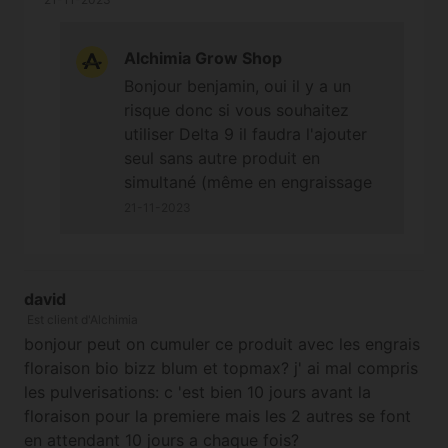
les 2 a 1/2 en gros y a t'il risque de doublon
entre ces 4 produit (top max) (bio heaven)
Alchimia Grow Shop
(green sensation) et le (delta9) merci pour tout
Bonjour benjamin, oui il y a un
risque donc si vous souhaitez
utiliser Delta 9 il faudra l'ajouter
seul sans autre produit en
simultané (même en engraissage
racinaire) quand c'est le bon
21-11-2023
moment de l'utiliser, car Bio
Heaven augmente l'assimilation
des nutriments, Top Max remplit
david
des fonctions communes au Δ-9,
Est client d'Alchimia
avec Green Sensation à dosage
bonjour peut on cumuler ce produit avec les engrais
normal ça pourrait faire trop s'ils
floraison bio bizz blum et topmax? j' ai mal compris
sont utilisés en même temps.
les pulverisations: c 'est bien 10 jours avant la
Bonne journée. Cordialement
floraison pour la premiere mais les 2 autres se font
en attendant 10 jours a chaque fois?