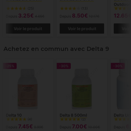
Outdoor
(25)
(13)
3.25€
8.50€
12.65
Depuis
4.65€
Depuis
12.17€
Voir le produit
Voir le produit
Voir
Achetez en commun avec Delta 9
-25%
-30%
-30%
Delta 10
Delta 8 500ml
Delta Un
(4)
(2)
7.45€
7.00€
6
Depuis
9.99€
Depuis
10.00€
Depuis