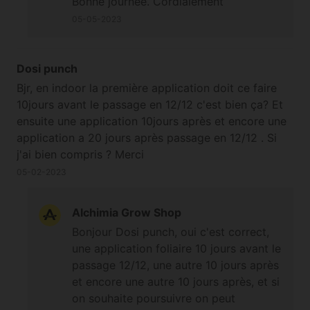
Bonne journée. Cordialement
en engraissage racinaire il faudra
05-05-2023
baisser leur dosage de moitié s'ils sont
utilisés simultanément. Mal utilisé ou
pas au bon moment voire trop tard il
Dosi punch
peut impacter la saveur des têtes, bien
Bjr, en indoor la première application doit ce faire
utilisé ça ne rallonge pas la durée de
10jours avant le passage en 12/12 c'est bien ça? Et
rinçage tant qu'elle est de 2-3 semaines
ensuite une application 10jours après et encore une
au minimum. Bonne journée.
application a 20 jours après passage en 12/12 . Si
Cordialement
j'ai bien compris ? Merci
05-02-2023
Alchimia Grow Shop
Bonjour Dosi punch, oui c'est correct,
une application foliaire 10 jours avant le
passage 12/12, une autre 10 jours après
et encore une autre 10 jours après, et si
on souhaite poursuivre on peut