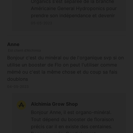
Organics s'est séparée de la branche
Américaine General Hydroponics pour
prendre son indépendance et devenir
Terra Aquatica, c'est parce que General
05-05-2023
Hydroponics a été rachetée par un
énorme groupe de jardinerie qui
distribue toute la gamme de Monsanto
Anne
Est client d'Alchimia
sur les continents Américains (dont les
Bonjour c'est du minéral ou de l'organique svp si on
semences génétiquement modifiées et
utilise un booster de Flo on peut l'utiliser comme
le glyphosate pour ne citer que ceux-
mémé ou c'est la même chose et du coup sa fais
là), ce groupe a fait des donations à
doublons
hauteur de millions de dollars pour
éradiquer le cannabis depuis des
04-05-2023
années, et maintenant ils investissent
dans ce marché. Si vous utilisez du
Alchimia Grow Shop
Bloom Booster, il faudra faire attention
Bonjour Anne, il est organo-minéral.
de ne pas appliquer Delta 9 en foliaire
Tout dépend du booster de floraison
le même jour que l'engraissage, et
précis car il en existe des centaines.
ensuite pour les applications de Delta 9