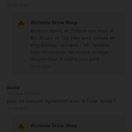
19-05-2023
Alchimia Grow Shop
Bonjour david, en foliaire non mais si
Bio Bloom et Top Max sont utilisés en
engraissage racinaire c'est faisable,
cela-dit cumuler les trois à dosage
moyen-haut le même jour peut
éventuellement poser des problèmes de
19-05-2023
surengraissage. Oui une application
foliaire 10 jours avant le passage 12/12,
une autre 10 jours après et encore une
david
Est client d'Alchimia
autre 10 jours après, et si on souhaite
peut on cumuler également avec le foliar spray ?
poursuivre on peut continuer en
engraissage racinaire. Bonne journée.
19-05-2023
Cordialement
Alchimia Grow Shop