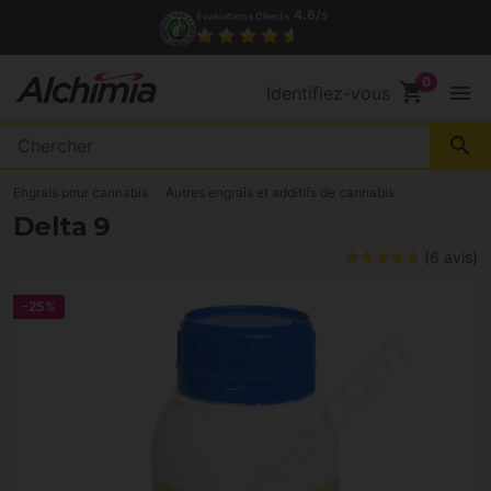
4.6/
Évaluations Clients
5
shopping_cart
menu
Identifiez-vous
search
Engrais pour cannabis
Autres engrais et additifs de cannabis
Delta 9
(6 avis)
-25%