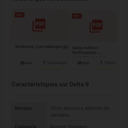
PDF
PDF
Schedule_Cannabiogen.jpg
tabla-cultivo-
fertilizantes-
cannabiogen.jpg
download
download
visibility
visibility
Télécharger
Télécharger
Voir
Voir
Caractéristiques sur Delta 9
Marque
Otros abonos y aditivos de
cannabis
Catégorie
Booster floraison