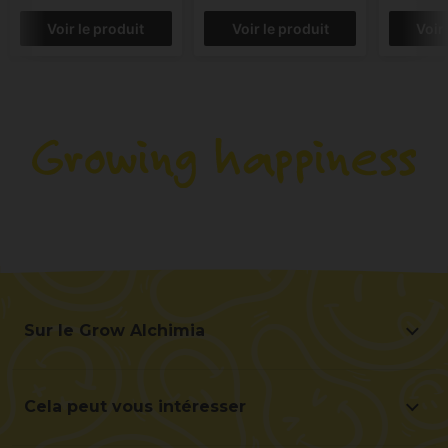
Voir le produit
Voir le produit
Voir
Sur le Grow Alchimia
Sur le Grow Alchimia
Situation et contact
Cela peut vous intéresser
Aidez-nous à nous améliorer
Offres