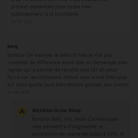
produit désormais pour toute mes
cultures.merci a la prochaine
24-07-2022
benj
bonjour j'ai essayer le delta 9 mes je n'ai pas
constaté de difference autre que un demarage plus
rapide qui a permie de recolté plus tot un peux
forcé car les trichnome embré sont arrivé bien plus
tot alors quelle auré bien encore grossie. par contre
j'en avez peut etre un peux abusé 4x en folier .
04-06-2026
sinon comme il m'en resté j'ai voulu testé sur juste 2
plante avec 1 arrosage a 4.5ml en début de 5e
Alchimia Grow Shop
semaine de flo et la sa fait 3jours que toute les
Bonjour Benj, oui, selon Cannabiogen
feuille du plant se dressent ver le haut elle péte la
cela permettra d'augmenter la
forme la preumier foix que j'ai vue les feuille comme
production de résine de jusqu'à 25%. A
sa c'etait apres un thée de composte oxigené mes