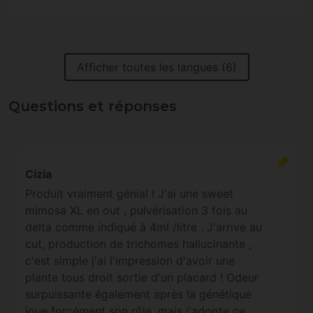
Afficher toutes les langues (6)
Questions et réponses
Cizia
Produit vraiment génial ! J'ai une sweet
mimosa XL en out , pulvérisation 3 fois au
delta comme indiqué à 4ml /litre . J'arrive au
cut, production de trichomes hallucinante ,
c'est simple j'ai l'impression d'avoir une
plante tous droit sortie d'un placard ! Odeur
surpuissante également après la génétique
joue forcément son rôle, mais j'adopte ce