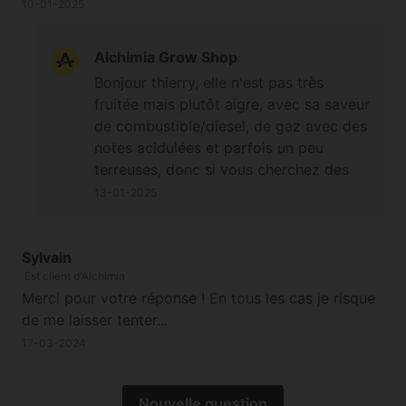
10-01-2025
Alchimia Grow Shop
Bonjour thierry, elle n'est pas très
fruitée mais plutôt aigre, avec sa saveur
de combustible/diesel, de gaz avec des
notes acidulées et parfois un peu
terreuses, donc si vous cherchez des
saveurs fuel elle répond bien à vos
13-01-2025
critères ;-) Bonne journée et à bientôt
Sylvain
Est client d'Alchimia
Merci pour votre réponse ! En tous les cas je risque
de me laisser tenter...
17-03-2024
Nouvelle question