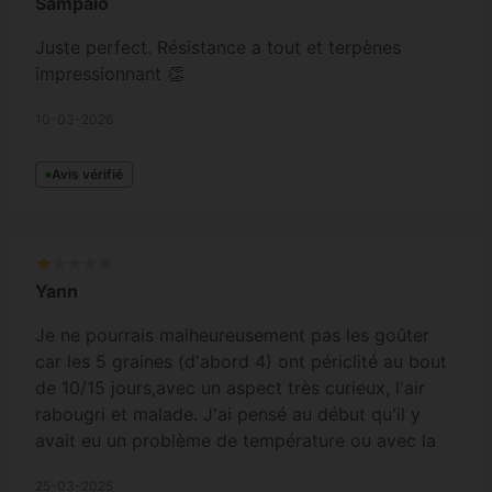
Sampaïo
Juste perfect. Résistance a tout et terpènes
impressionnant 👏
10-03-2026
Avis vérifié
Yann
Je ne pourrais malheureusement pas les goûter
car les 5 graines (d'abord 4) ont périclité au bout
de 10/15 jours,avec un aspect très curieux, l'air
rabougri et malade. J'ai pensé au début qu'il y
avait eu un problème de température ou avec la
terre mais j'ai relancé une germination (1 Frozen
25-03-2025