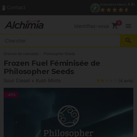
(+34) 972 527 248
Contact
shopping_cart
menu
Identifiez-vous
search
Graines de cannabis
Philosopher Seeds
Frozen Fuel Féminisée de
Philosopher Seeds
Sour Diesel x Kush Mints
(4 avis)
-40%