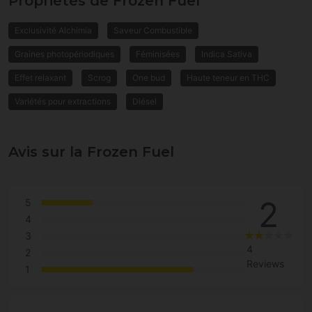
Propriétés de Frozen Fuel
Exclusivité Alchimia
Saveur Combustible
Graines photopériodiques
Féminisées
Indica Sativa
Effet relaxant
Scrog
One bud
Haute teneur en THC
Variétés pour extractions
Diésel
Avis sur la Frozen Fuel
2
5
4
3
4
2
Reviews
1