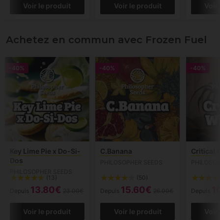
Voir le produit
Voir le produit
Voir
Achetez en commun avec Frozen Fuel
-40%
-40%
-40%
Key Lime Pie x Do-Si-
C.Banana
Critical
Dos
PHILOSOPHER SEEDS
PHILOSO
PHILOSOPHER SEEDS
(13)
(50)
13.80€
15.60€
1
Depuis
23.00€
Depuis
26.00€
Depuis
Voir le produit
Voir le produit
Voir