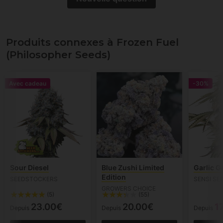
Produits connexes à Frozen Fuel
(Philosopher Seeds)
Avec cadeau
-30%
Sour Diesel
Blue Zushi Limited
Garlic G
Edition
SEEDSTOCKERS
SENSI SE
GROWERS CHOICE
(5)
(55)
23.00€
20.00€
1
Depuis
Depuis
Depuis