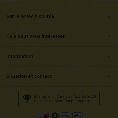
Sur le Grow Alchimia
Sur le Grow Alchimia
Situation et contact
Cela peut vous intéresser
Aidez-nous à nous améliorer
Offres
Contact pour les professionnels (B2B)
Guide du débutant
Programme d'affiliation
Information
Cadeaux à chaque commande
Frais de port
Questions fréquentes
Conditions et modalités d'achat
Avis des clients
Situation et contact
Mode de paiement
Alchimiaweb S.L. Grow Shop
Politique de retour
c/ Llevant, 32
Validation des opinions
International Cannabis Awards 2024
Pol. Industrial Pont del Príncep
Best Online Seed Shop category
Politique de cookies
17469 - Vilamalla (Girona, Spain)
Courriel: info@alchimiaweb.com
Tel.: +34 972 52 72 48