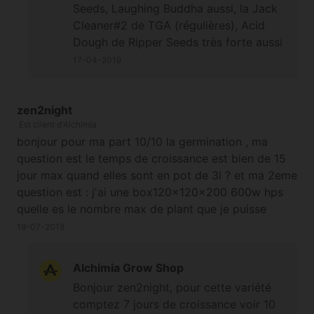
Seeds, Laughing Buddha aussi, la Jack
Cleaner#2 de TGA (régulières), Acid
Dough de Ripper Seeds très forte aussi
ou Original Juan Herer. En indica la
17-04-2019
Sugar Black Rose ou King Kong de Dr
Underground qui sont des souches
connues.
zen2night
Est client d'Alchimia
bonjour pour ma part 10/10 la germination , ma
question est le temps de croissance est bien de 15
jour max quand elles sont en pot de 3l ? et ma 2eme
question est : j'ai une box120x120x200 600w hps
quelle es le nombre max de plant que je puisse
mettre ? merci d'avance cordialement
19-07-2018
Alchimia Grow Shop
Bonjour zen2night, pour cette variété
comptez 7 jours de croissance voir 10