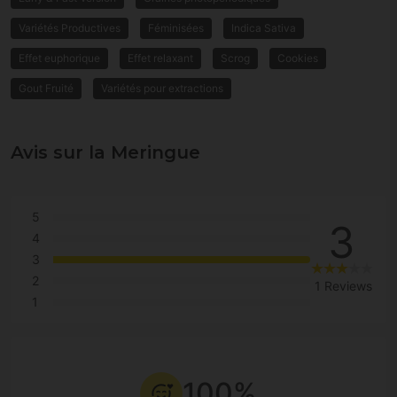
Variétés Productives
Féminisées
Indica Sativa
Effet euphorique
Effet relaxant
Scrog
Cookies
Gout Fruité
Variétés pour extractions
Avis sur la Meringue
5
3
4
3
2
1 Reviews
1
100%