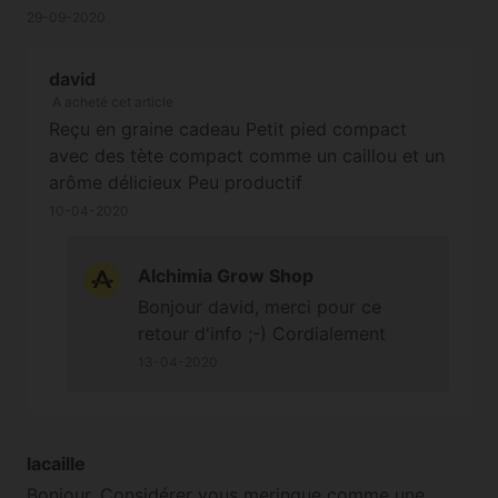
Nous n’encourageons nullement notre
29-09-2020
clientèle à enfreindre la loi et ne
sommes en aucun cas responsables de
david
l'usage que vous en ferez.
A acheté cet article
Reçu en graine cadeau Petit pied compact
avec des tète compact comme un caillou et un
arôme délicieux Peu productif
10-04-2020
Alchimia Grow Shop
Bonjour david, merci pour ce
retour d'info ;-) Cordialement
13-04-2020
lacaille
Bonjour, Considérer vous meringue comme une