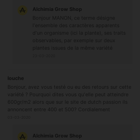
Alchimia Grow Shop
Bonjour MANON, ce terme
désigne
l'ensemble des caractères apparents
d'un organisme (ici la plante), s
es traits
observables, par exemple sur deux
plantes issues de la même variété
lorsque l'une possède une structure
23-03-2020
différente, un autre goût, ou une façon
différente de pousser etc, tout cela
participe à différencier les phénotypes.
louche
Cordialement
Bonjour, avez vous testé ou eu des retours sur cette
variété ? Pourquoi dites vous qu'elle peut atteindre
600gr/m2 alors que sur le site de dutch passion ils
annoncent entre 400 et 500? Cordialement
03-03-2020
Alchimia Grow Shop