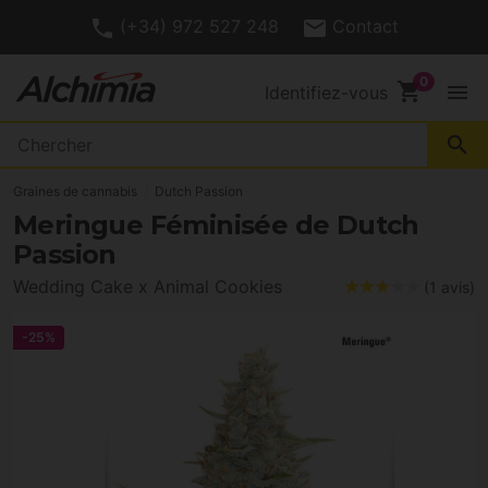
(+34) 972 527 248
Contact
shopping_cart
menu
Identifiez-vous
search
Graines de cannabis
Dutch Passion
Meringue Féminisée de Dutch
Passion
Wedding Cake x Animal Cookies
(1 avis)
-25%