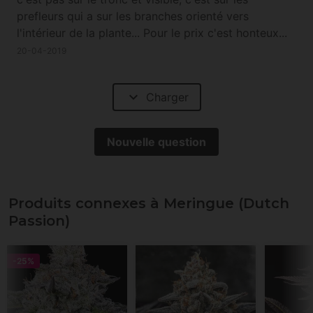
prefleurs qui a sur les branches orienté vers
l'intérieur de la plante... Pour le prix c'est honteux...
Ça m'a rappelé pourquoi je cultivait plus de Dutch
20-04-2019
passion. 25ans après ils sont toujours au top...
expand_more
Charger
Nouvelle question
Produits connexes à Meringue (Dutch
Passion)
-25%