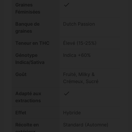
check
Graines
Féminisées
Banque de
Dutch Passion
graines
Teneur en THC
Élevé (15-25%)
Génotype
Indica +60%
Indica/Sativa
Goût
Fruité, Milky &
Crémeux, Sucré
check
Adapté aux
extractions
Effet
Hybride
Récolte en
Standard (Automne)
extérieur