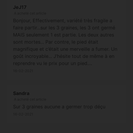
réclamation pour non-germination
JeJ17
(une photo des graines non-
A acheté cet article
germées et du paquet d'origine
Bonjour, Effectivement, variété très fragile a
est la bienvenue). Cordialement
faire partir...sur les 3 graines, les 3 ont germé
MAIS seulement 1 est partie. Les deux autres
sont mortes... Par contre, le pied était
magnifique et c’était une merveille a fumer. Un
goût incroyable... J’hésite tout de même à en
reprendre vu le prix pour un pied....
16-02-2021
Sandra
A acheté cet article
Sur 3 graines aucune a germer trop déçu
16-02-2021