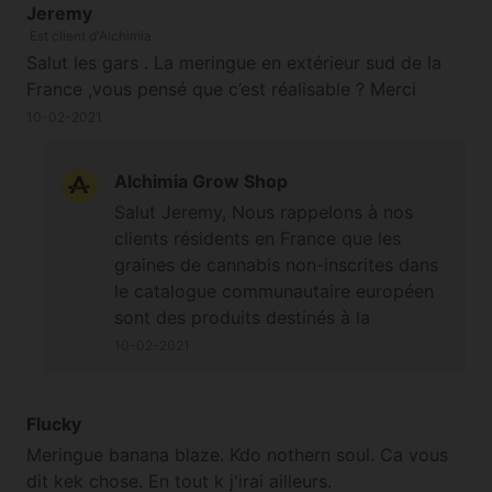
Jeremy
Est client d'Alchimia
Salut les gars . La meringue en extérieur sud de la
France ,vous pensé que c’est réalisable ? Merci
10-02-2021
Alchimia Grow Shop
Salut Jeremy, Nous rappelons à nos
clients résidents en France que les
graines de cannabis non-inscrites dans
le catalogue communautaire européen
sont des produits destinés à la
conservation génétique et au
10-02-2021
collectionnisme, en aucun cas à la
culture. Il est formellement interdit de
les faire germer sur le territoire
Flucky
français, à l'exception de celles qui sont
Meringue banana blaze. Kdo nothern soul. Ca vous
autorisées par l'Union Européenne.
dit kek chose. En tout k j'irai ailleurs.