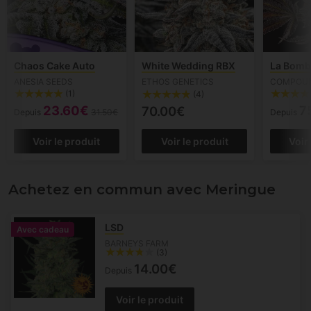
Chaos Cake Auto
White Wedding RBX
La Bomb
ANESIA SEEDS
ETHOS GENETICS
COMPOUN
(1)
(4)
23.60€
7
70.00€
Depuis
31.50€
Depuis
Voir le produit
Voir le produit
Voir
Achetez en commun avec Meringue
LSD
Avec cadeau
BARNEYS FARM
(3)
14.00€
Depuis
Voir le produit