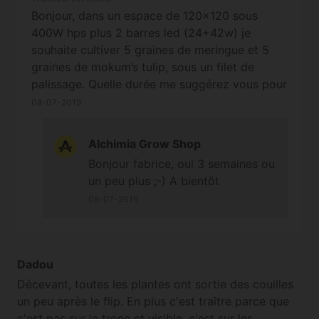
Bonjour, dans un espace de 120x120 sous
400W hps plus 2 barres led (24+42w) je
souhaite cultiver 5 graines de meringue et 5
graines de mokum’s tulip, sous un filet de
palissage. Quelle durée me suggérez vous pour
la croissance? 2, 3 semaines ?
08-07-2019
Alchimia Grow Shop
Bonjour fabrice, oui 3 semaines ou
un peu plus ;-) A bientôt
08-07-2019
Dadou
Décevant, toutes les plantes ont sortie des couilles
un peu après le flip. En plus c'est traître parce que
c'est pas sur le tronc et visible, c'est sur les