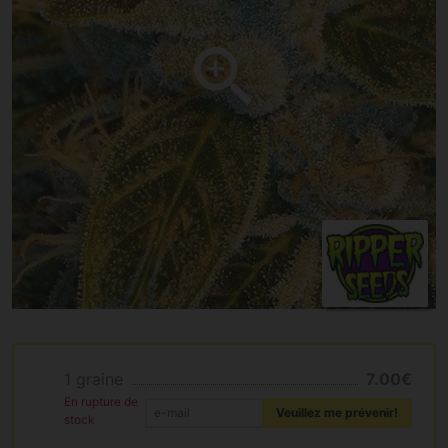
1 graine
7.00€
En rupture de
Veuillez me prévenir!
stock