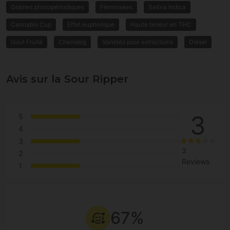
Graines photopériodiques
Féminisées
Sativa Indica
Cannabis Cup
Effet euphorique
Haute teneur en THC
Gout Fruité
Chemdog
Variétés pour extractions
Diésel
Avis sur la Sour Ripper
3
5
4
3
3
2
Reviews
1
67%