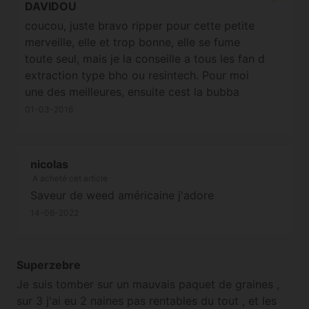
DAVIDOU
cette merveille car j'ai été chanceux j'en ai
coucou, juste bravo ripper pour cette petite
fait qu'une et pourtant je la trouve meilleure
merveille, elle et trop bonne, elle se fume
que les autres que j'avais déjà fait ( dna
toute seul, mais je la conseille a tous les fan d
humboldt, Cali )
extraction type bho ou resintech. Pour moi
une des meilleures, ensuite cest la bubba
kush pour vous faire une comparaison elle
01-03-2016
est très facile a cultiver, surtout pour un
débutant impatient qui n'a pas beaucoup d
expérience et qui cherche une weed facile-
nicolas
productive avec un stone prononcé comme
A acheté cet article
toujours très représentative du travail de
Saveur de weed américaine j'adore
breeder de ripper seed, bravo je comprends
14-06-2022
pourquoi Alchi est si proche de ripper, bise a
tous et respectez vos plantes elles nous le
rende bien ( je conseille a tous fan d' indica
Superzebre
pour un calage devant un bon film la double
Je suis tomber sur un mauvais paquet de graines ,
glock)
sur 3 j'ai eu 2 naines pas rentables du tout , et les