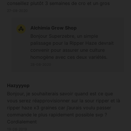
conseillez plutôt 3 semaines de cro et un gros
palissage voir une taille d apex sur les ripper ?
27-08-2020
Salutations
Alchimia Grow Shop
Bonjour Superzebre, un simple
palissage pour la Ripper Haze devrait
convenir pour assurer une culture
homogène avec ces deux variétés.
28-08-2020
Hazyyyop
Bonjour, je souhaiterais savoir quand est ce que
vous serez réapprovisionner sur la sour ripper et là
ripper haze x3 graines car j’aurais voulu passer
commande le plus rapidement possible svp ?
Cordialement
19-08-2019