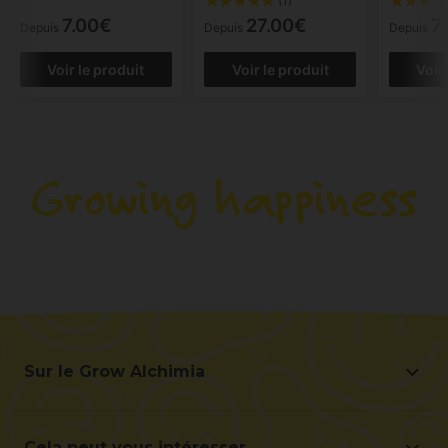
(1)
7.00€
27.00€
7
Depuis
Depuis
Depuis
Voir le produit
Voir le produit
Voir
Sur le Grow Alchimia
Sur le Grow Alchimia
Situation et contact
Cela peut vous intéresser