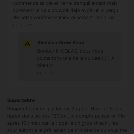
commence sa vie en terre tranquillement mais
sûrement je vais pouvoir deja avoir un a perçu
de cette variétée malheureusement j'en ai ue
une seule ! Peut être une pépite !?
02-01-2021
Alchimia Grow Shop
Bonjour NICOLAS, nous vous
souhaitons une belle culture ! ;-) A
bientôt
04-01-2021
Superzebre
Bonjour l équipe , j'ai lancer 3 ripper Haze et 3 sour
ripper dans un box 120cm , je compte passer en Flo
après 15 j max car la ripper a un gros strech , les
sour auront elle prit assez de croissance ou vous me