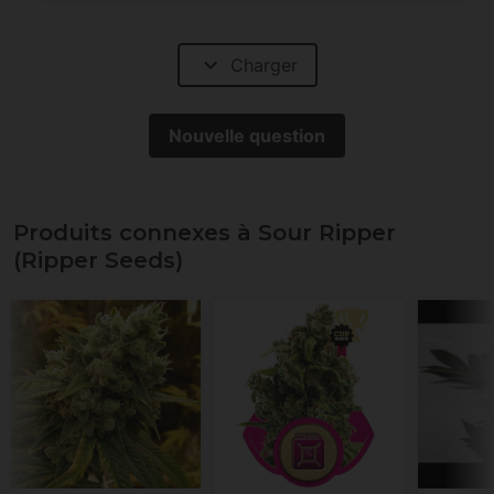
homogène vous pourriez théoriquement
récolter entre 150 et 180g dans de
expand_more
Charger
bonnes conditions de culture et avec
une bonne nutrition ;-)
Nouvelle question
Produits connexes à Sour Ripper
(Ripper Seeds)