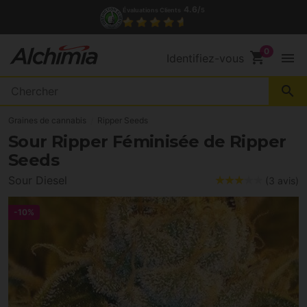
4.6/
Évaluations Clients
5
shopping_cart
menu
Identifiez-vous
search
Graines de cannabis
Ripper Seeds
Sour Ripper Féminisée de Ripper
Seeds
Sour Diesel
(3 avis)
-10%