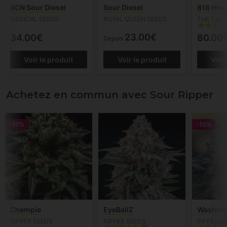
BCN Sour Diesel
Sour Diesel
818 Hea
MEDICAL SEEDS
ROYAL QUEEN SEEDS
THE CALI
23.00€
34.00€
80.00
Depuis
Voir le produit
Voir le produit
Voir
Achetez en commun avec Sour Ripper
-10%
-10%
Chempie
EyeBallZ
Washing
RIPPER SEEDS
RIPPER SEEDS
RIPPER S