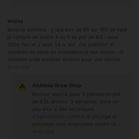
wazza
bonjour alchimia . g une box de 60 sur 160 de haut
je compte en metre 4 ou 5 en pot de 6.5 l sous
150w hps et 2 spot 54 w led . ma question et
combien de temp de croissance je leur donne . et
combien puije espérait environ pour une recolte
dans cette configuration
28-03-2018
Alchimia Grow Shop
Bonjour wazza, pour 5 plantes en pot
de 6.5L environ 3 semaines, voire un
peu plus si des techniques
d'optimisation comme le pinçage et
palissage
sont employées durant la
croissance. Si l'intégralité de la surface
28-03-2018
de culture est remplie par une canopée