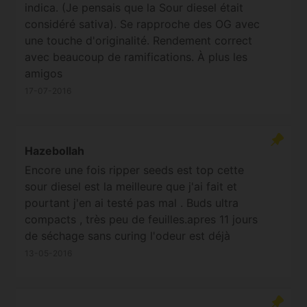
indica. (Je pensais que la Sour diesel était
considéré sativa). Se rapproche des OG avec
une touche d'originalité. Rendement correct
avec beaucoup de ramifications. À plus les
amigos
17-07-2016
Hazebollah
Encore une fois ripper seeds est top cette
sour diesel est la meilleure que j'ai fait et
pourtant j'en ai testé pas mal . Buds ultra
compacts , très peu de feuilles.apres 11 jours
de séchage sans curing l'odeur est déjà
surpuissante donc je goute et franchement
13-05-2016
c'est déjà une tuerie goût très complexe
indescriptible avec une grosse claque au
bout du joint.heuresement que j'ai bouturé