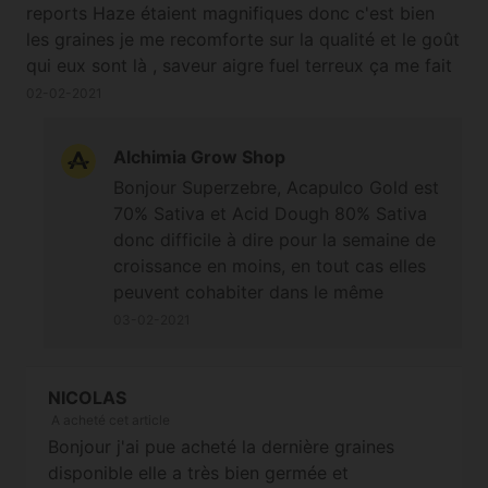
reports Haze étaient magnifiques donc c'est bien
les graines je me recomforte sur la qualité et le goût
qui eux sont là , saveur aigre fuel terreux ça me fait
penser à de la gelato le côté américain est bien
02-02-2021
présent , pour ma prochaine session sativa est ce
que acid Doug peut cohabiter avec Acapulco gold
Alchimia Grow Shop
avec 1 semaine de croissance en moins pr Acapulco
Bonjour Superzebre, Acapulco Gold est
?
70% Sativa et Acid Dough 80% Sativa
donc difficile à dire pour la semaine de
croissance en moins, en tout cas elles
peuvent cohabiter dans le même
espace de culture ;-) A bientôt.
03-02-2021
Cordialement
NICOLAS
A acheté cet article
Bonjour j'ai pue acheté la dernière graines
disponible elle a très bien germée et