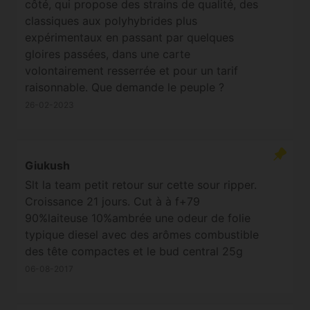
côté, qui propose des strains de qualité, des
classiques aux polyhybrides plus
expérimentaux en passant par quelques
gloires passées, dans une carte
volontairement resserrée et pour un tarif
raisonnable. Que demande le peuple ?
26-02-2023
Giukush
Slt la team petit retour sur cette sour ripper.
Croissance 21 jours. Cut à à f+79
90%laiteuse 10%ambrée une odeur de folie
typique diesel avec des arômes combustible
des tête compactes et le bud central 25g
énorme!!! Supporte bien les engrais assez
06-08-2017
gourmande en arrosage mes au final une
superbe plante avec peu de ramifications