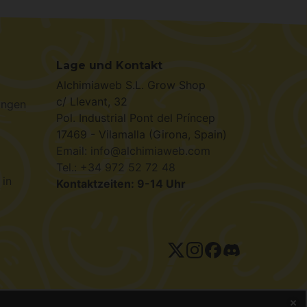
Lage und Kontakt
Alchimiaweb S.L. Grow Shop
c/ Llevant, 32
ungen
Pol. Industrial Pont del Príncep
17469 - Vilamalla (Girona, Spain)
Email: info@alchimiaweb.com
Tel.: +34 972 52 72 48
 in
Kontaktzeiten: 9-14 Uhr
tenschutzerklärung