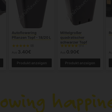
Autoflowering
Mittelgroßer
R
Pflanzen Topf - 18/20 L
quadratischer
schwarzer Topf
(8)
(11)
3.40€
0.90€
Aus
Aus
A
Produkt anzeigen
Produkt anzeigen