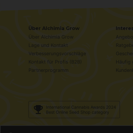
Über Alchimia Grow
Intere
Über Alchimia Grow
Angebo
Lage und Kontakt
Ratgebe
Verbesserungsvorschläge
Geschen
Kontakt für Profis (B2B)
Häufig 
Partnerprogramm
Kunden
International Cannabis Awards 2024
Best Online Seed Shop category
© 2001 / 2026 -
Al