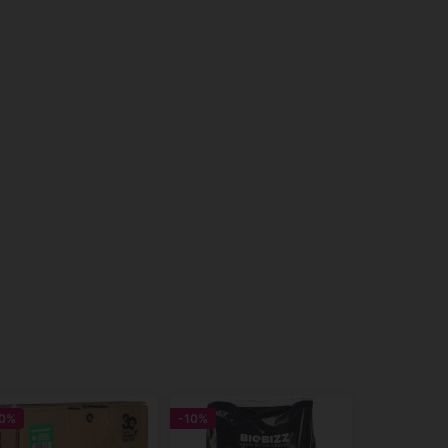
0%
-10%