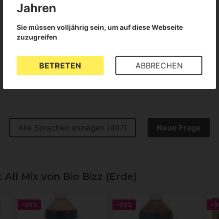
Jahren
Sie müssen volljährig sein, um auf diese Webseite
Alle Sprachen anzeigen (28)
zuzugreifen
BETRETEN
ABBRECHEN
Alle Sprachen anzeigen (497)
Neue Frage
l Mix von Bio Bizz (Erde)
-30%
-30%
-3