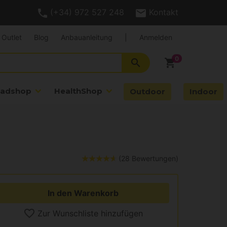
(+34) 972 527 248
Kontakt
Outlet
Blog
Anbauanleitung
|
Anmelden
search
shopping_cart
adshop
HealthShop
Outdoor
Indoor
(28 Bewertungen)
In den Warenkorb
Zur Wunschliste hinzufügen