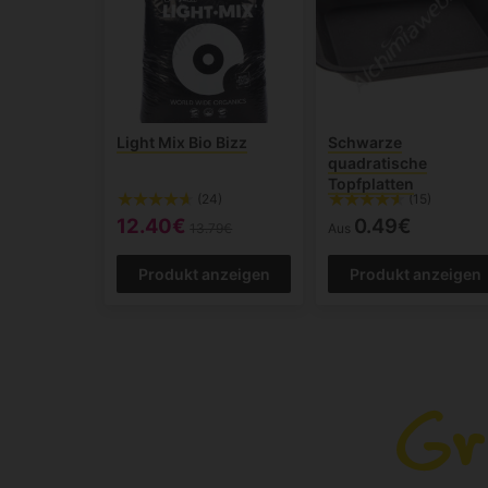
Light Mix Bio Bizz
Schwarze
quadratische
Topfplatten
(24)
(15)
12.40€
0.49€
13.79€
Aus
Produkt anzeigen
Produkt anzeigen