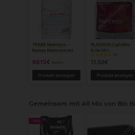
TRABE Neempro -
PLAGRON LightMix
Reines Neemextrakt
Erde 50 L
(8)
69.15€
11.50€
98.83€
Produkt anzeigen
Produkt anzeigen
Gemeinsam mit All Mix von Bio B
-10%