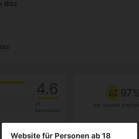
o Bizz
izz
4.6
97
28
der Kunden empfeh
Rezensionen
Website für Personen ab 18