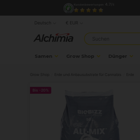
4.7/
Kundenbewertungen
5
Deutsch
€ EUR
Samen
Grow Shop
Dünger
Grow Shop
Erde und Anbausubstrate für Cannabis
Erde
Bis
-20%