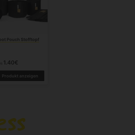
oot Pouch Stofftopf
1.40€
us
Produkt anzeigen