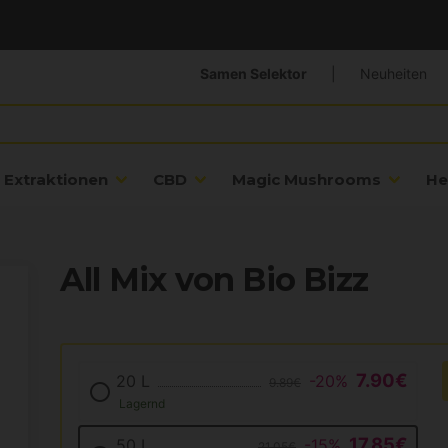
Samen Selektor
|
Neuheiten
Extraktionen
CBD
Magic Mushrooms
He
All Mix von Bio Bizz
7.90€
20 L
-20%
9.89€
Lagernd
17.85€
50 L
-15%
21.05€