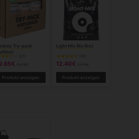
iobizz Try-pack
Light Mix Bio Bizz
utdoor
(21)
(24)
2.65€
12.40€
18.08€
13.79€
Produkt anzeigen
Produkt anzeigen