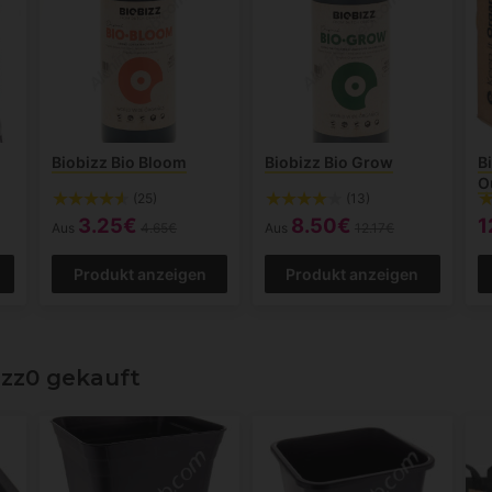
Biobizz Bio Bloom
Biobizz Bio Grow
B
O
(25)
(13)
3.25€
8.50€
1
Aus
4.65€
Aus
12.17€
Produkt anzeigen
Produkt anzeigen
izz0 gekauft