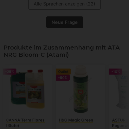
Alle Sprachen anzeigen (22)
Neue Frage
Produkte im Zusammenhang mit ATA
NRG Bloom-C (Atami)
-25%
Outlet
-10%
-50%
CANNA Terra Flores
H&G Magic Green
ASTURH
(Blüte)
Regenw