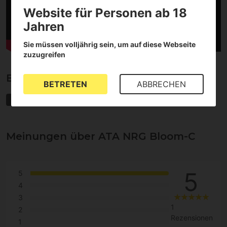
Website für Personen ab 18
Jahren
Sie müssen volljährig sein, um auf diese Webseite
zuzugreifen
Eigenschaften von ATA NRG Bloom-C
BETRETEN
ABBRECHEN
Bio-Dünger
Blütephase
Biologisch
Düngemittel für Erde
Meinungen über ATA NRG Bloom-C
5
5
4
3
1
2
Rezensionen
1