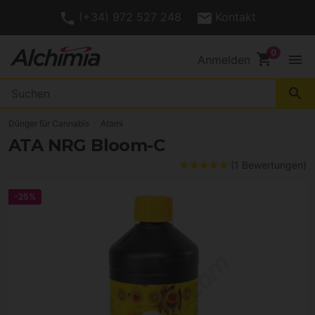
(+34) 972 527 248
Kontakt
shopping_cart
menu
Anmelden
search
Dünger für Cannabis
Atami
ATA NRG Bloom-C
(1 Bewertungen)
-25%