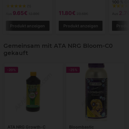
100 % Ö
(1)
9.65€
11.80€
2.7
Aus
12.86€
23.68€
Aus
Produkt anzeigen
Produkt anzeigen
Produ
Gemeinsam mit ATA NRG Bloom-C0
gekauft
-20%
-25%
ATA NRG Growth-C
Bloombastic