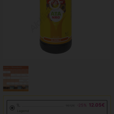
12.05€
1L
-25%
16.12€
Lagernd