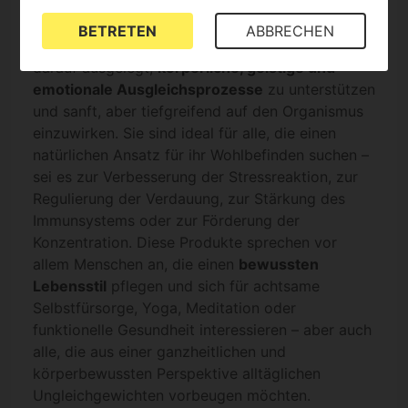
geeignet?
BETRETEN
ABBRECHEN
Ayurvedische Nahrungsergänzungsmittel sind
darauf ausgelegt,
körperliche, geistige und
emotionale Ausgleichsprozesse
zu unterstützen
und sanft, aber tiefgreifend auf den Organismus
einzuwirken. Sie sind ideal für alle, die einen
natürlichen Ansatz für ihr Wohlbefinden suchen –
sei es zur Verbesserung der Stressreaktion, zur
Regulierung der Verdauung, zur Stärkung des
Immunsystems oder zur Förderung der
Konzentration. Diese Produkte sprechen vor
allem Menschen an, die einen
bewussten
Lebensstil
pflegen und sich für achtsame
Selbstfürsorge, Yoga, Meditation oder
funktionelle Gesundheit interessieren – aber auch
alle, die aus einer ganzheitlichen und
körperbewussten Perspektive alltäglichen
Ungleichgewichten vorbeugen möchten.