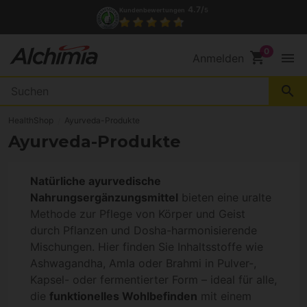
4.7/
Kundenbewertungen
5
shopping_cart
menu
Anmelden
search
HealthShop
Ayurveda-Produkte
Ayurveda-Produkte
Natürliche ayurvedische
Nahrungsergänzungsmittel
bieten eine uralte
Methode zur Pflege von Körper und Geist
durch Pflanzen und Dosha-harmonisierende
Mischungen. Hier finden Sie Inhaltsstoffe wie
Ashwagandha, Amla oder Brahmi in Pulver-,
Kapsel- oder fermentierter Form – ideal für alle,
die
funktionelles Wohlbefinden
mit einem