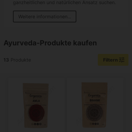
ganzheitlichen und natürlichen Ansatz suchen.
Weitere informationen...
Ayurveda-Produkte kaufen
tune
13
Produkte
Filtern