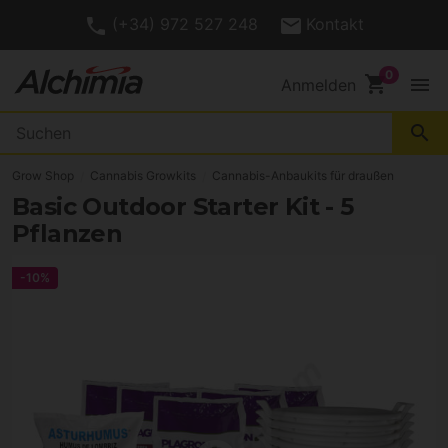
(+34) 972 527 248
Kontakt
shopping_cart
menu
Anmelden
search
Grow Shop
Cannabis Growkits
Cannabis-Anbaukits für draußen
Basic Outdoor Starter Kit - 5
Pflanzen
-10%