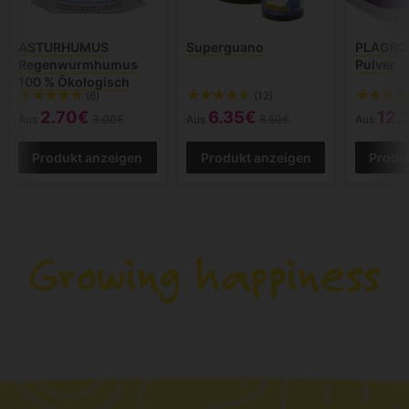
ASTURHUMUS
Superguano
PLAGRON
Regenwurmhumus
Pulver
100 % Ökologisch
(6)
(12)
2.70€
6.35€
12.
Aus
3.00€
Aus
8.50€
Aus
Produkt anzeigen
Produkt anzeigen
Produ