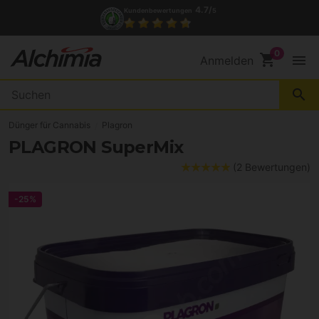
(+34) 972 527 248
Kontakt
shopping_cart
menu
Anmelden
search
Dünger für Cannabis
Plagron
PLAGRON SuperMix
(2 Bewertungen)
-25%