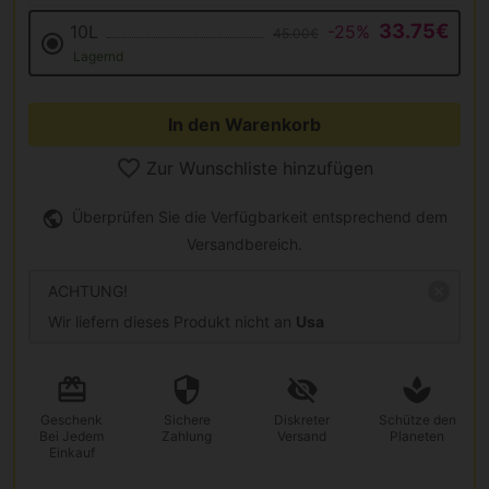
33.75€
10L
-25%
45.00€
Lagernd
In den Warenkorb
Zur Wunschliste hinzufügen
Überprüfen Sie die Verfügbarkeit entsprechend dem
Versandbereich.
ACHTUNG!
Wir liefern dieses Produkt nicht an
Usa
Geschenk
Sichere
Diskreter
Schütze den
Bei Jedem
Zahlung
Versand
Planeten
Einkauf