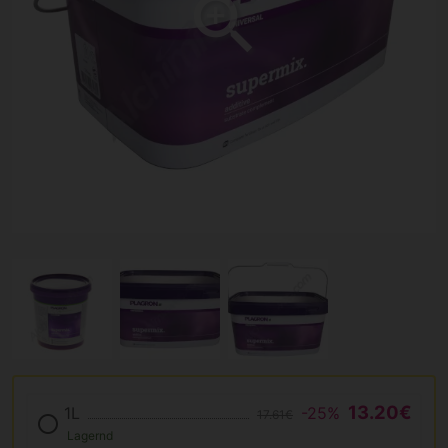
13.20€
1L
-25%
17.61€
Lagernd