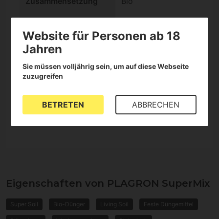
Zusammensetzung
Bio
check
Erde
Website für Personen ab 18
Format
Fest
Jahren
check
Es ist Supersoil
Sie müssen volljährig sein, um auf diese Webseite
zuzugreifen
check
Es ist Humus
BETRETEN
ABBRECHEN
check
Es ist Guano
Eigenschaften von PLAGRON SuperMix
Super Soil
Bio-Dünger
Living Soil
Feste Düngemittel