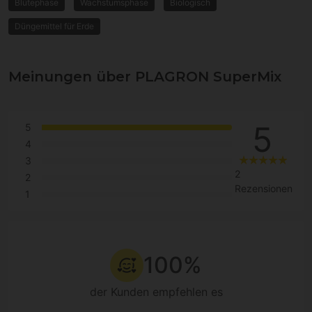
Blütephase
Wachstumsphase
Biologisch
Düngemittel für Erde
Meinungen über PLAGRON SuperMix
5
5
4
3
2
2
Rezensionen
1
100%
der Kunden empfehlen es