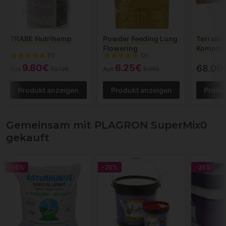
TRABE Nutrihemp
Powder Feeding Long
Terralb
Flowering
Kompost
(1)
(2)
9.80€
6.25€
68.00
Aus
13.12€
Aus
8.95€
Produkt anzeigen
Produkt anzeigen
Produ
Gemeinsam mit PLAGRON SuperMix0
gekauft
-10%
-25%
-25%