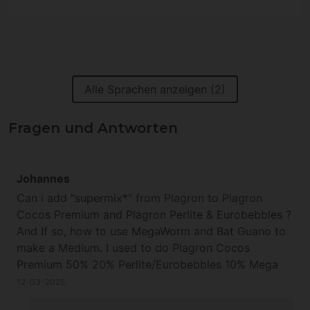
Alle Sprachen anzeigen (2)
Fragen und Antworten
Johannes
Can i add "supermix*" from Plagron to Plagron
Cocos Premium and Plagron Perlite & Eurobebbles ?
And If so, how to use MegaWorm and Bat Guano to
make a Medium. I used to do Plagron Cocos
Premium 50% 20% Perlite/Eurobebbles 10% Mega
Worm 5% Bat Guano and now i wanna add
12-03-2025
"supermix". And BioChair loaded with microbes