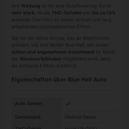
Ihre
Wirkung
ist für eine Autoflowering-Sorte
sehr stark
, da sie
THC-Gehalte
von
bis zu 15%
aufweist. Das führt zu einem aktiven und lang
anhaltenden psychedelischen Effekt.
Sie hat ein süßes Aroma, das an Waldfrüchte
erinnert, wie ihre Mutter Blue Hell, mit einem
süßen und angenehmen Geschmack
im Mund,
der
Blaubeerliebhaber
begeistern wird. Jetzt
als limitierte Edition erhältlich.
Eigenschaften über Blue Hell Auto
check
Auto Samen
Samenbank
Medical Seeds
THC-Gehalt
Hoch (15-25%)