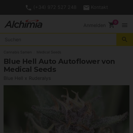
(+34) 972 527 248
Kontakt
shopping_cart
menu
Anmelden
search
Cannabis Samen
Medical Seeds
Blue Hell Auto Autoflower von
Medical Seeds
Blue Hell x Ruderalys