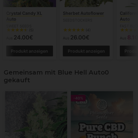
Crystal Candy XL
Sherbet Autoflower
Californ
Auto
Auto
SEEDSTOCKERS
SWEET SEEDS
FAST BU
(5)
(4)
24.00€
26.00€
8.1
Aus
Aus
Aus
Produkt anzeigen
Produkt anzeigen
Produ
Gemeinsam mit Blue Hell Auto0
gekauft
-40%