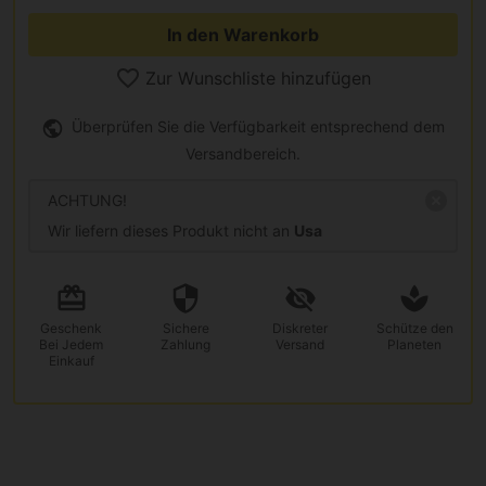
In den Warenkorb
Zur Wunschliste hinzufügen
Überprüfen Sie die Verfügbarkeit entsprechend dem
Versandbereich.
ACHTUNG!
Wir liefern dieses Produkt nicht an
Usa
Geschenk
Sichere
Diskreter
Schütze den
Bei Jedem
Zahlung
Versand
Planeten
Einkauf