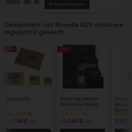
Produkt anzeigen
Gemeinsam mit Boveda 62% moisture
regulator0 gekauft
-25%
-25%
Boveda 58%
Grove Bag TerpLoc
Procut 
Blickdichter Beutel
mit gera
Knospe
(8)
(11)
1.35€
0.60€
7.35€
Aus
1.80€
Aus
0.80€