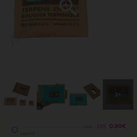
0.90€
-25%
1.25€
Lagernd