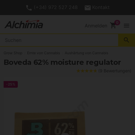
(+34) 972 527 248
Kontakt
shopping_cart
menu
Anmelden
search
Grow Shop
Ernte von Cannabis
Aushärtung von Cannabis
Boveda 62% moisture regulator
(9 Bewertungen)
-25%