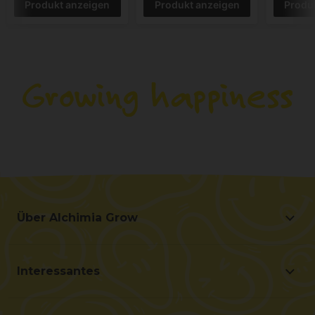
Produkt anzeigen
Produkt anzeigen
Produ
Über Alchimia Grow
Über Alchimia Grow
Lage und Kontakt
Interessantes
Verbesserungsvorschläge
Angebote
Kontakt für Profis (B2B)