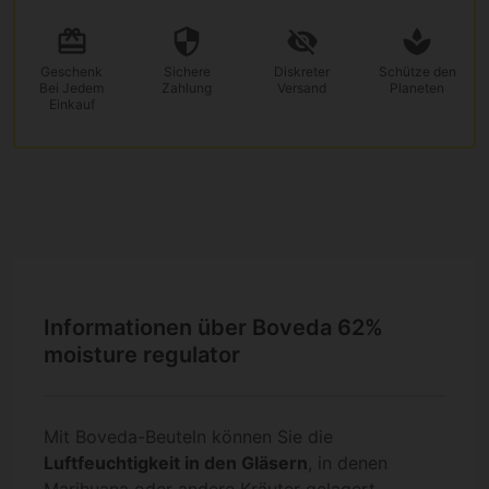
Geschenk
Sichere
Diskreter
Schütze den
Bei Jedem
Zahlung
Versand
Planeten
Einkauf
Informationen über Boveda 62%
moisture regulator
Mit Boveda-Beuteln können Sie die
Luftfeuchtigkeit in den Gläsern
, in denen
Marihuana oder andere Kräuter gelagert