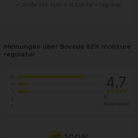
Größe 320: 15cm x 12,5cm für + 2Kg Gras
Meinungen über Boveda 62% moisture
regulator
4.7
5
4
3
9
2
Rezensionen
1
100%