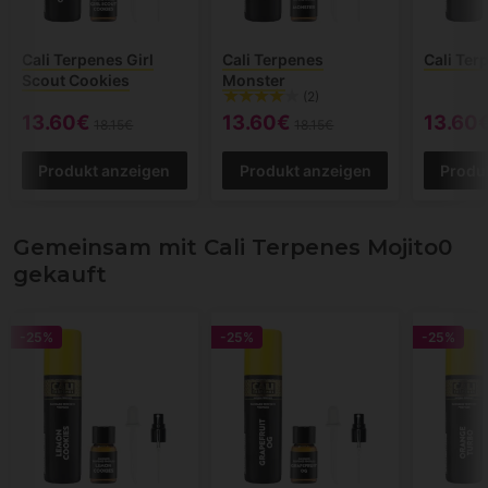
Cali Terpenes Girl
Cali Terpenes
Cali Ter
Scout Cookies
Monster
(2)
13.60€
13.60€
13.60
18.15€
18.15€
Produkt anzeigen
Produkt anzeigen
Produ
Gemeinsam mit Cali Terpenes Mojito0
gekauft
-25%
-25%
-25%