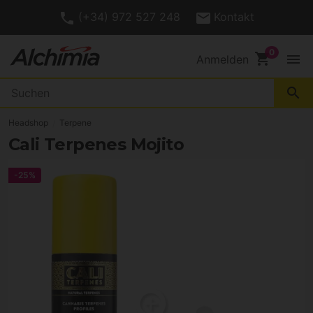
(+34) 972 527 248
Kontakt
shopping_cart
menu
Anmelden
search
Headshop
Terpene
Cali Terpenes Mojito
-25%