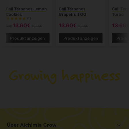
Cali Terpenes Lemon
Cali Terpenes
Cali Ter
Cookies
Grapefruit OG
Turbo
(1)
13.60€
13.60€
13.60
Aus
18.15€
18.15€
Produkt anzeigen
Produkt anzeigen
Produ
Über Alchimia Grow