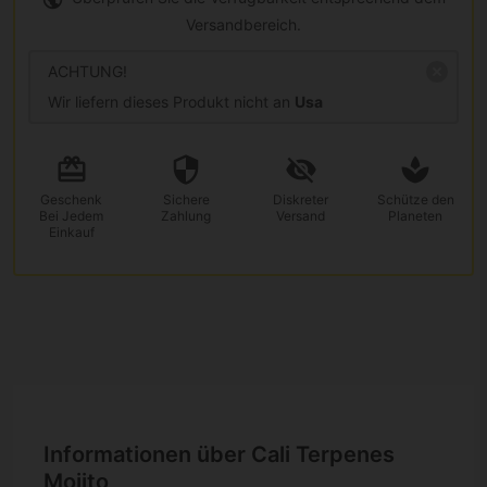
Versandbereich.
ACHTUNG!
Wir liefern dieses Produkt nicht an
Usa
Geschenk
Sichere
Diskreter
Schütze den
Bei Jedem
Zahlung
Versand
Planeten
Einkauf
Informationen über Cali Terpenes
Mojito