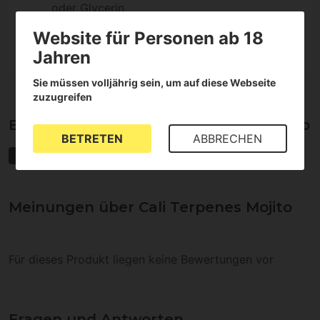
oder Glycerin
Enthält keine Cannabinoide
Website für Personen ab 18
Jahren
Sie müssen volljährig sein, um auf diese Webseite
zuzugreifen
Eigenschaften von Cali Terpenes Mojito
BETRETEN
ABBRECHEN
Cali Terpenes
Meinungen über Cali Terpenes Mojito
Für dieses Produkt liegen keine Bewertungen vor
Fragen und Antworten