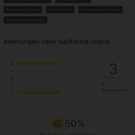
Feminisierte Samen
Indica-Sativa
Entspannende Wirkung
Fruchtiger Geschmack
Meinungen über California Indica
3
5
4
3
2
2
Rezensionen
1
50%
der Kunden empfehlen es