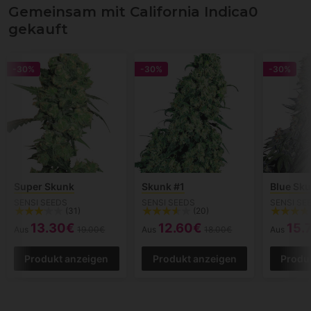
Gemeinsam mit California Indica0
gekauft
-30%
-30%
-30%
Super Skunk
Skunk #1
Blue Sk
SENSI SEEDS
SENSI SEEDS
SENSI SE
(31)
(20)
13.30€
12.60€
15.
Aus
19.00€
Aus
18.00€
Aus
Produkt anzeigen
Produkt anzeigen
Produ