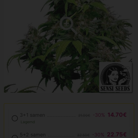
14.70€
3+1 samen
-30%
21.00€
Lagernd
22.75€
5+2 samen
-30%
32.50€