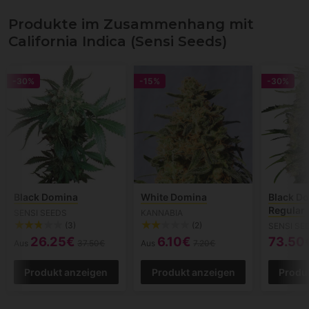
Produkte im Zusammenhang mit
California Indica (Sensi Seeds)
-30%
-15%
-30%
Black Domina
White Domina
Black Do
Regular
SENSI SEEDS
KANNABIA
(3)
(2)
SENSI SE
26.25€
6.10€
73.50
Aus
37.50€
Aus
7.20€
Produkt anzeigen
Produkt anzeigen
Produ