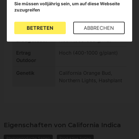
Sie müssen volljährig sein, um auf diese Webseite
Outdoor
zuzugreifen
Blütezeit
Schnell (-9 Wochen)
Indoor
BETRETEN
ABBRECHEN
Ertrag Indoor
Hoch (500-600 g/m2)
Ertrag
Hoch (400-1000 g/plant)
Outdoor
Genetik
California Orange Bud,
Northern Lights, Hashplant
Eigenschaften von California Indica
Photoperiodische Samen
Produktive Sorten