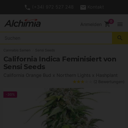
(+34) 972 527 248
Kontakt
shopping_cart
menu
Anmelden
search
Cannabis Samen
Sensi Seeds
California Indica Feminisiert von
Sensi Seeds
California Orange Bud x Northern Lights x Hashplant
(2 Bewertungen)
-30%