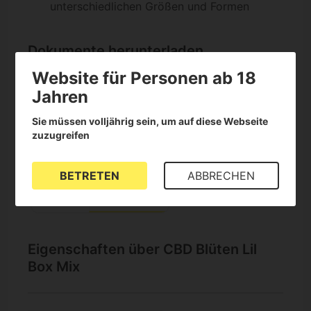
unterschiedlichen Größen und Formen
Dokumente herunterladen
Website für Personen ab 18
PDF
Jahren
Sie müssen volljährig sein, um auf diese Webseite
zuzugreifen
LILBOXanalisis.pdf
BETRETEN
ABBRECHEN
download
visibility
Herunterladen
Ansehen
Eigenschaften über CBD Blüten Lil
Box Mix