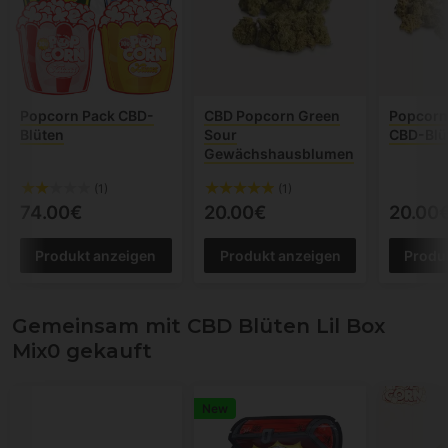
Popcorn Pack CBD-
CBD Popcorn Green
Popcorn
Blüten
Sour
CBD-Blü
Gewächshausblumen
(1)
(1)
74.00€
20.00€
20.00
Produkt anzeigen
Produkt anzeigen
Produ
Gemeinsam mit CBD Blüten Lil Box
Mix0 gekauft
New