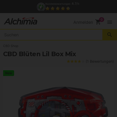
(+34) 972 527 248
Kontakt
shopping_cart
menu
Anmelden
search
CBD Shop
CBD Blüten Lil Box Mix
(1 Bewertungen)
New