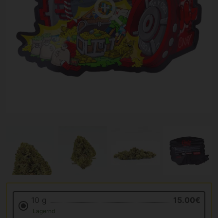
10 g
15.00€
Lagernd