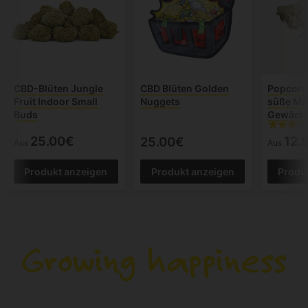
CBD-Blüten Jungle
CBD Blüten Golden
Popcorn
Fruit Indoor Small
Nuggets
süße Ma
Buds
Gewäch
25.00€
12.
25.00€
Aus
Aus
Produkt anzeigen
Produkt anzeigen
Produ