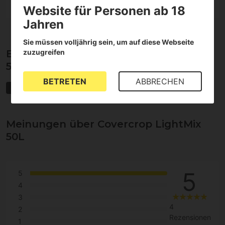
Website für Personen ab 18
Jahren
Sie müssen volljährig sein, um auf diese Webseite
zuzugreifen
Eigenschaften von Covercrop LightMix
50L
BETRETEN
ABBRECHEN
Super Soil
Living Soil
Biologisch
Meinungen über Covercrop LightMix
50L
5
5
4
3
4
2
Rezensionen
1