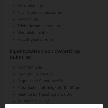
Mikroelemente
Fulvin- und Huminsäuren
Mycorrhiza
Trichoderma Harzanum
Wurzelstimulator
Feuchtigkeitscreme
Eigenschaften von CoverCrop
Substrat:
NPK: 14/12/18
Körnung: Fein (0/5)
Organische Substanz: 5%
Elektrische Leitfähigkeit: 1,1 µS/cm
Relative Luftfeuchtigkeit: 60%
pH-Wert: 5,5 - 6,5