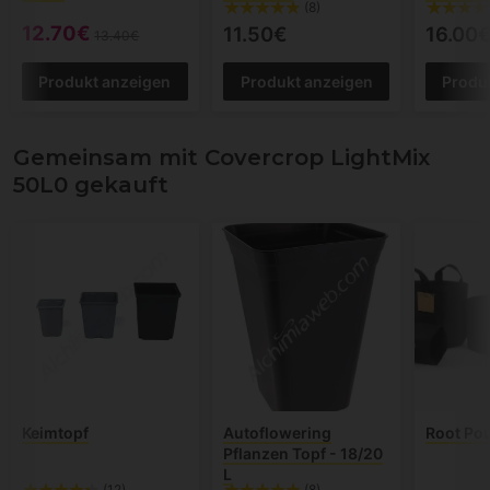
(8)
12.70€
11.50€
16.00
13.40€
Produkt anzeigen
Produkt anzeigen
Produ
Gemeinsam mit Covercrop LightMix
50L0 gekauft
Keimtopf
Autoflowering
Root Pou
Pflanzen Topf - 18/20
L
(12)
(8)