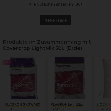
Alle Sprachen anzeigen (86)
Neue Frage
Produkte im Zusammenhang mit
Covercrop LightMix 50L (Erde)
-5%
PLAGRON GROWMIX
PLAGRON LightMix
BIOCANN
- 50 L
Erde 50 L
Plus 50L