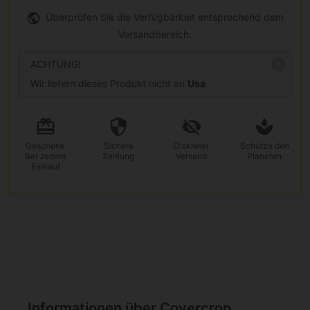
Überprüfen Sie die Verfügbarkeit entsprechend dem
Versandbereich.
ACHTUNG!
Wir liefern dieses Produkt nicht an
Usa
Geschenk
Sichere
Diskreter
Schütze den
Bei Jedem
Zahlung
Versand
Planeten
Einkauf
Informationen über Covercrop