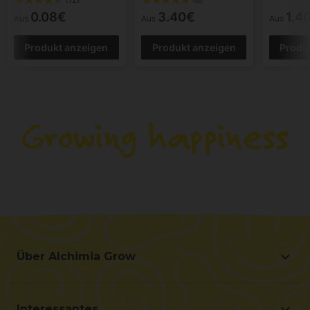
0.08€
3.40€
1.4
Aus
Aus
Aus
Produkt anzeigen
Produkt anzeigen
Produ
Über Alchimia Grow
Über Alchimia Grow
Lage und Kontakt
Interessantes