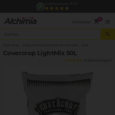
(+34) 972 527 248
Kontakt
shopping_cart
menu
Anmelden
search
Grow Shop
Erde und Anbausubstrate für Cannabis
Erde
Covercrop LightMix 50L
(4 Bewertungen)