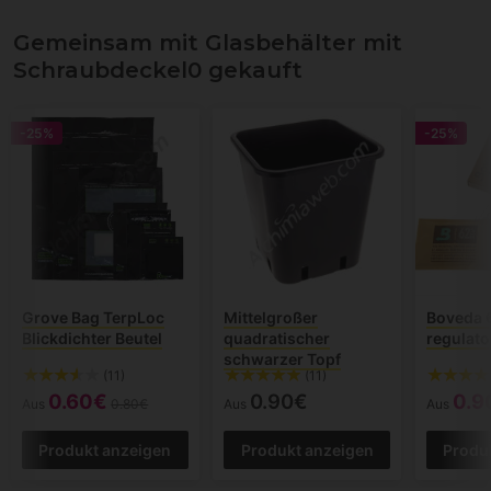
Gemeinsam mit Glasbehälter mit
Schraubdeckel0 gekauft
-25%
-25%
Grove Bag TerpLoc
Mittelgroßer
Boveda 
Blickdichter Beutel
quadratischer
regulato
schwarzer Topf
(11)
(11)
0.60€
0.90€
0.9
Aus
0.80€
Aus
Aus
Produkt anzeigen
Produkt anzeigen
Produ