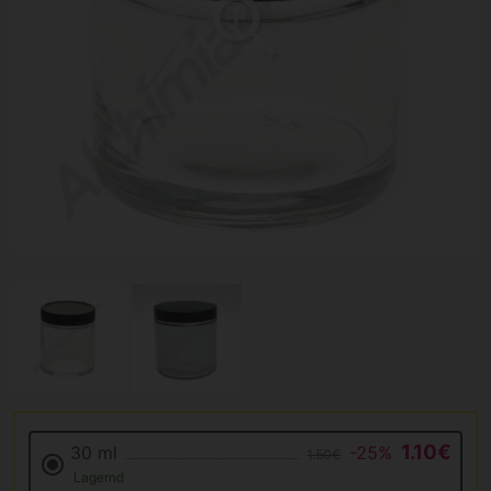
1.10€
30 ml
-25%
1.50€
Lagernd