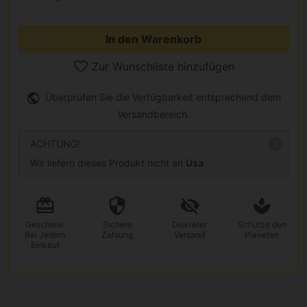
In den Warenkorb
Zur Wunschliste hinzufügen
Überprüfen Sie die Verfügbarkeit entsprechend dem
Versandbereich.
ACHTUNG!
Wir liefern dieses Produkt nicht an
Usa
Geschenk
Sichere
Diskreter
Schütze den
Bei Jedem
Zahlung
Versand
Planeten
Einkauf