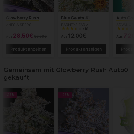
Glowberry Rush
Blue Gelato 41
Auto Gor
ANESIA SEEDS
BARNEYS FARM
ADVANCE
(19)
28.50€
12.00€
7.2
Aus
38.00€
Aus
Aus
Produkt anzeigen
Produkt anzeigen
Produ
Gemeinsam mit Glowberry Rush Auto0
gekauft
-25%
-25%