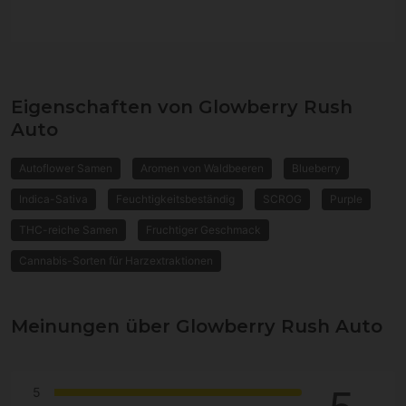
Eigenschaften von Glowberry Rush
Auto
Autoflower Samen
Aromen von Waldbeeren
Blueberry
Indica-Sativa
Feuchtigkeitsbeständig
SCROG
Purple
THC-reiche Samen
Fruchtiger Geschmack
Cannabis-Sorten für Harzextraktionen
Meinungen über Glowberry Rush Auto
5