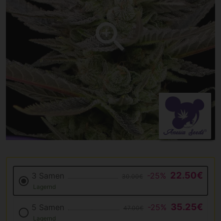
22.50€
3 Samen
-25%
30.00€
Lagernd
35.25€
5 Samen
-25%
47.00€
Lagernd