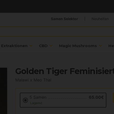
Samen Selektor
|
Neuheiten
Extraktionen
CBD
Magic Mushrooms
He
Golden Tiger Feminisier
Malawi x Meo Thai
5 Samen
65.00€
Lagernd