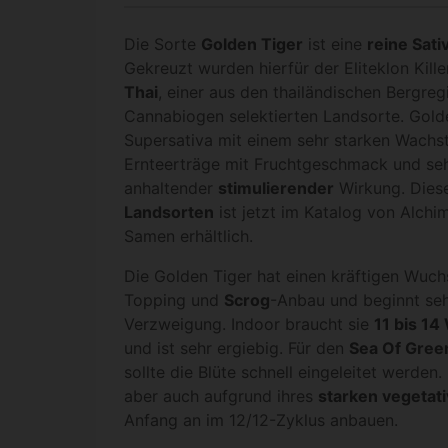
Die Sorte
Golden Tiger
ist eine
reine Sati
Gekreuzt wurden hierfür der Eliteklon Kille
Thai
, einer aus den thailändischen Bergr
Cannabiogen selektierten Landsorte. Golden
Supersativa mit einem sehr starken Wachs
Ernteerträge mit Fruchtgeschmack und sehr
anhaltender
stimulierender
Wirkung. Dies
Landsorten
ist jetzt im Katalog von Alchi
Samen erhältlich.
Die Golden Tiger hat einen kräftigen Wuchs
Topping und
Scrog
-Anbau und beginnt seh
Verzweigung. Indoor braucht sie
11 bis 14
und ist sehr ergiebig. Für den
Sea Of Gree
sollte die Blüte schnell eingeleitet werde
aber auch aufgrund ihres
starken vegeta
Anfang an im 12/12-Zyklus anbauen.