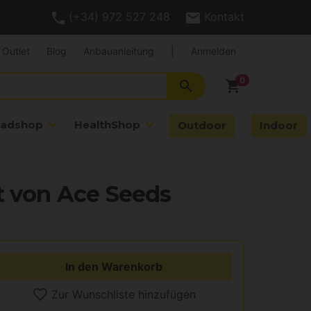
(+34) 972 527 248
Kontakt
Outlet
Blog
Anbauanleitung
|
Anmelden
search
shopping_cart
adshop
HealthShop
Outdoor
Indoor
t von Ace Seeds
In den Warenkorb
Zur Wunschliste hinzufügen