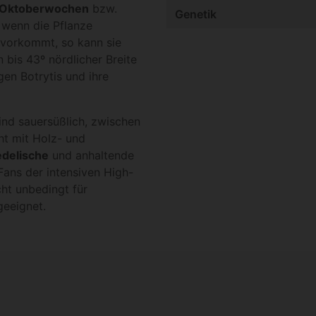
n Oktoberwochen
bzw.
Genetik
 wenn die Pflanze
n vorkommt, so kann sie
bis 43º nördlicher Breite
gen Botrytis und ihre
nd sauersüßlich, zwischen
t mit Holz- und
delische
und anhaltende
Fans der intensiven High-
cht unbedingt für
geeignet.