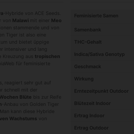
va
-Hybride von ACE Seeds.
Feminisierte Samen
r von
Malawi
mit einer
Meo
egionen stammende und von
Samenbank
 Tiger ist also eine
tum und bietet üppige
THC-Gehalt
 intensiver und lang
Indica/Sativa Genotyp
e Kreuzung aus
tropischen
miaWeb für feminisierte
Geschmack
Wirkung
, reagiert sehr gut auf
r schnell mit der
Erntezeitpunkt Outdoor
 Wochen Blüte
bis zur Reife
Blütezeit Indoor
n
-Anbau von Golden Tiger
n. Man kann diese Hybride
Ertrag Indoor
tiven Wachstums
von
Ertrag Outdoor