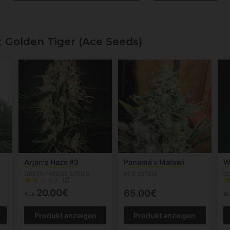
Golden Tiger (Ace Seeds)
Arjan's Haze #3
Panamá x Malawi
W
GREEN HOUSE SEEDS
ACE SEEDS
0
(2)
20.00€
65.00€
Aus
A
Produkt anzeigen
Produkt anzeigen