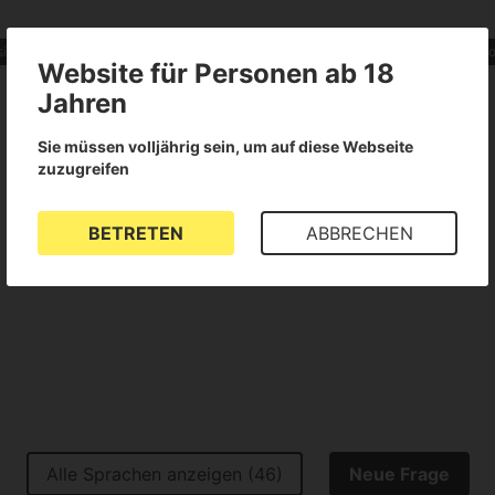
sierte Samen
Sativa
Stimulierende Wirkung
SCROG
Reine So
Website für Personen ab 18
Jahren
Sie müssen volljährig sein, um auf diese Webseite
zuzugreifen
BETRETEN
ABBRECHEN
Für dieses Produkt liegen keine Bewertungen vor
Alle Sprachen anzeigen (46)
Neue Frage