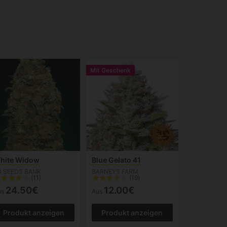
Mit Geschenk
hite Widow
Blue Gelato 41
0 SEEDS BANK
BARNEYS FARM
(11)
(19)
24.50€
12.00€
us
Aus
Produkt anzeigen
Produkt anzeigen