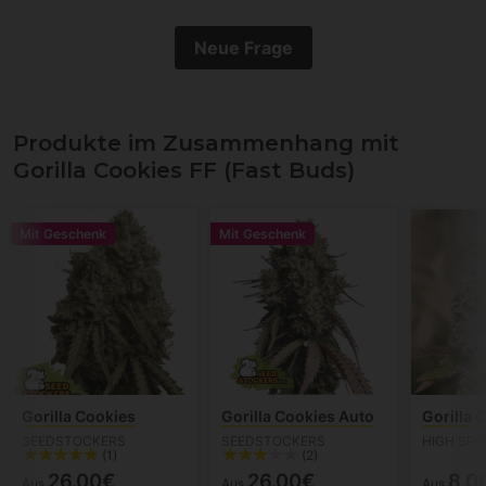
Neue Frage
Produkte im Zusammenhang mit
Gorilla Cookies FF (Fast Buds)
Mit Geschenk
Mit Geschenk
Gorilla Cookies
Gorilla Cookies Auto
Gorilla 
SEEDSTOCKERS
SEEDSTOCKERS
HIGH SPE
(1)
(2)
26.00€
26.00€
8.0
Aus
Aus
Aus