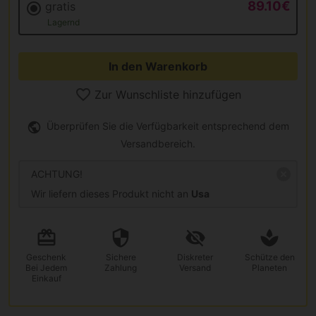
89.10€
gratis
Lagernd
In den Warenkorb
Zur Wunschliste hinzufügen
Überprüfen Sie die Verfügbarkeit entsprechend dem
Versandbereich.
ACHTUNG!
Wir liefern dieses Produkt nicht an
Usa
Geschenk
Sichere
Diskreter
Schütze den
Bei Jedem
Zahlung
Versand
Planeten
Einkauf