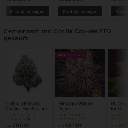
Produkt anzeigen
Produkt anzeigen
Produ
Gemeinsam mit Gorilla Cookies FF0
gekauft
Mit Geschenk
Platinum Mimosa
Mimosa x Orange
Northern
Cookies Fast Version
Punch
Bud Earl
GROWERS CHOICE
BARNEYS FARM
WORLD O
(3)
(25)
20.00€
14.00€
24.
Aus
Aus
Aus