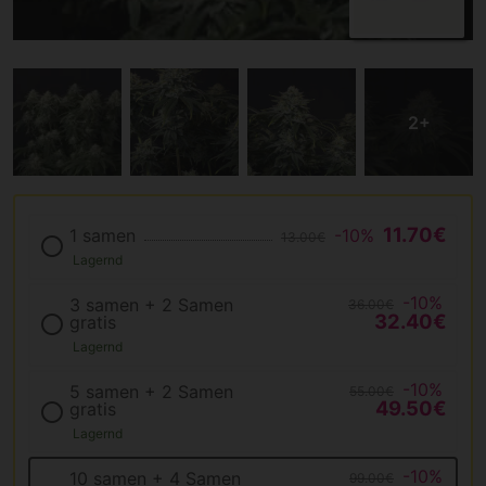
11.70€
1 samen
-10%
13.00€
Lagernd
-10%
3 samen + 2 Samen
36.00€
32.40€
gratis
Lagernd
-10%
5 samen + 2 Samen
55.00€
49.50€
gratis
Lagernd
-10%
10 samen + 4 Samen
99.00€