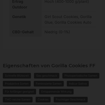
Ertrag
Hoch (400-1000 g/plant)
Outdoor
Genetik
Girl Scout Cookies, Gorilla
Glue, Gorilla Cookies Auto
CBD-Gehalt
Niedrig (0-1%)
Eigenschaften von Gorilla Cookies FF
Schnelle Blütezeit
Gas geschmack
Photoperiodische Samen
Produktive Sorten
Feminisierte Samen
Indica-Sativa
Für Anfänger geeignet
Entspannende Wirkung
THC-reiche Samen
Cookies
Fruchtiger Geschmack