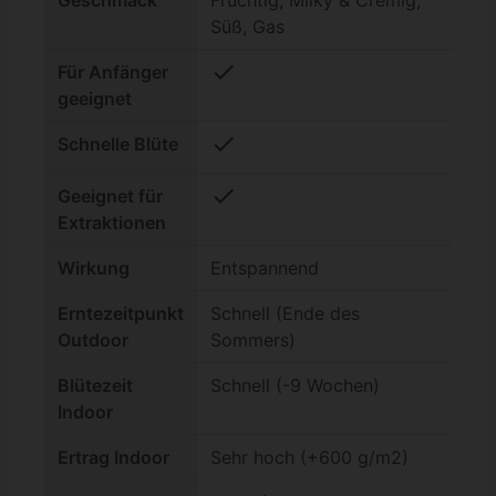
Süß, Gas
check
Für Anfänger
geeignet
check
Schnelle Blüte
check
Geeignet für
Extraktionen
Wirkung
Entspannend
Erntezeitpunkt
Schnell (Ende des
Outdoor
Sommers)
Blütezeit
Schnell (-9 Wochen)
Indoor
Ertrag Indoor
Sehr hoch (+600 g/m2)