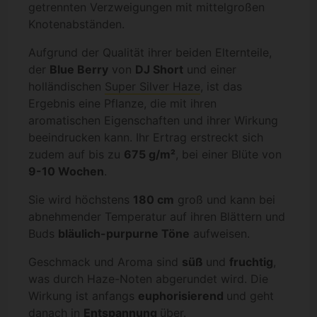
getrennten Verzweigungen mit mittelgroßen
Knotenabständen.
Aufgrund der Qualität ihrer beiden Elternteile,
der
Blue Berry
von
DJ Short
und einer
holländischen
Super Silver Haze
, ist das
Ergebnis eine Pflanze, die mit ihren
aromatischen Eigenschaften und ihrer Wirkung
beeindrucken kann. Ihr Ertrag erstreckt sich
zudem auf bis zu
675 g/m²
, bei einer Blüte von
9-10 Wochen
.
Sie wird höchstens
180 cm
groß und kann bei
abnehmender Temperatur auf ihren Blättern und
Buds
bläulich-purpurne Töne
aufweisen.
Geschmack und Aroma sind
süß
und
fruchtig
,
was durch Haze-Noten abgerundet wird. Die
Wirkung ist anfangs
euphorisierend
und geht
danach in
Entspannung
über.