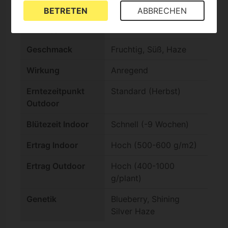
BETRETEN
ABBRECHEN
Indica/Sativa
Sativa +60%
Genotyp
Geschmack
Fruchtig, Süß, Haze
Wirkung
Anregend
Erntezeitpunkt
Standard (Herbst)
Outdoor
Blütezeit Indoor
Schnell (-9 Wochen)
Ertrag Indoor
Hoch (500-600 g/m2)
Ertrag Outdoor
Hoch (400-1000
g/plant)
Genetik
Blueberry, Shining
Silver Haze