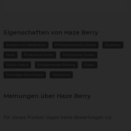
Eigenschaften von Haze Berry
Aromen von Waldbeeren
Photoperiodische Samen
Blueberry
Haze
Produktive Sorten
Feminisierte Samen
Sativa-Indica
Entspannende Wirkung
Purple
Fruchtiger Geschmack
Old School
Meinungen über Haze Berry
Für dieses Produkt liegen keine Bewertungen vor