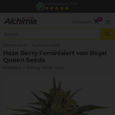
4.7/
Kundenbewertungen
5
shopping_cart
menu
Anmelden
search
Cannabis Samen
Royal Queen Seeds
Haze Berry Feminisiert von Royal
Queen Seeds
Blueberry x Shining Silver Haze