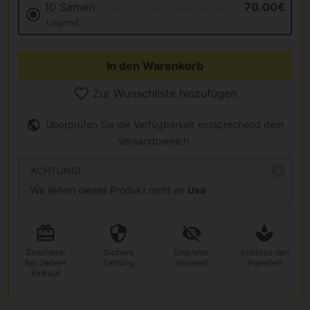
10 Samen
70.00€
Lagernd
In den Warenkorb
Zur Wunschliste hinzufügen
Überprüfen Sie die Verfügbarkeit entsprechend dem
Versandbereich.
ACHTUNG!
Wir liefern dieses Produkt nicht an
Usa
Geschenk
Sichere
Diskreter
Schütze den
Bei Jedem
Zahlung
Versand
Planeten
Einkauf