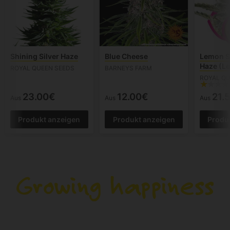
Shining Silver Haze
Blue Cheese
Lemon Sh
Haze (L
ROYAL QUEEN SEEDS
BARNEYS FARM
ROYAL QU
23.00€
12.00€
21.
Aus
Aus
Aus
Produkt anzeigen
Produkt anzeigen
Produ