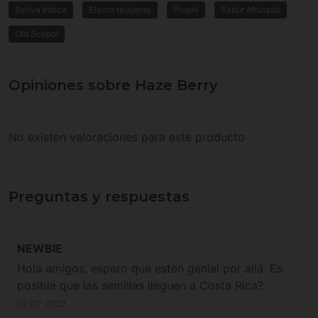
Sativa Indica
Efecto relajante
Purple
Sabor Afrutado
Old School
Opiniones sobre Haze Berry
No existen valoraciones para este producto
Preguntas y respuestas
NEWBIE
Hola amigos, espero que esten genial por allá. Es
posible que las semillas lleguen a Costa Rica?
19-07-2022