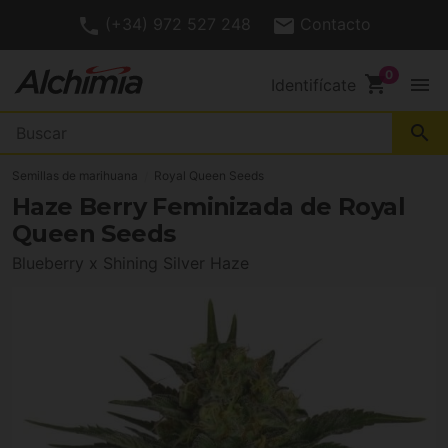
(+34) 972 527 248
Contacto
shopping_cart
menu
Identifícate
search
Semillas de marihuana
Royal Queen Seeds
Haze Berry Feminizada de Royal
Queen Seeds
Blueberry x Shining Silver Haze