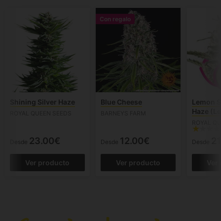
Con regalo
Shining Silver Haze
Blue Cheese
Lemon Sh
Haze (L
ROYAL QUEEN SEEDS
BARNEYS FARM
ROYAL QU
23.00€
12.00€
21
Desde
Desde
Desde
Ver producto
Ver producto
Ver