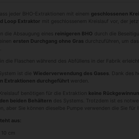
dass jeder BHO-Extraktionen mit einem
geschlossenen Krei
d Loop Extraktor
mit geschlossenem Kreislauf vor, der jetzt
en die Absaugung eines
reinigeren BHO
durch die Beseitig
 einen
ersten Durchgang ohne Gras
durchzuführen, um das
.
 in die Flaschen während des Abfüllens in der Fabrik erleicht
 System ist die
Wiederverwendung des Gases
. Dank des 
von Extraktionen durchgeführt
werden.
reislauf benötigen für die Extraktion
keine Rückgewinnu
den beiden Behältern
des Systems. Trotzdem ist es notwe
, aber Sie können dieselbe Pumpe verwenden die Sie für I
teht aus:
x 10 cm