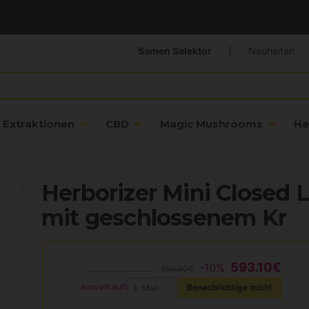
Samen Selektor
|
Neuheiten
Extraktionen
CBD
Magic Mushrooms
He
Herborizer Mini Closed 
mit geschlossenem Kr
593.10€
-10%
659.00€
Ausverkauft
Benachrichtige mich!