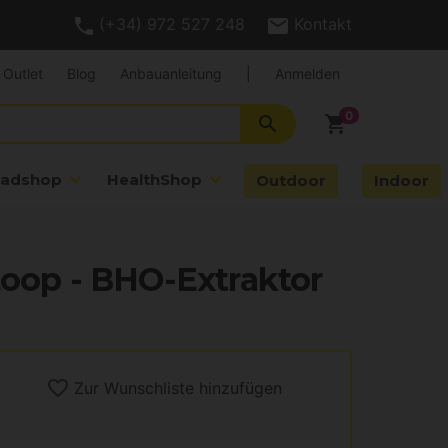
(+34) 972 527 248
Kontakt
Outlet
Blog
Anbauanleitung
|
Anmelden
search
shopping_cart
adshop
HealthShop
Outdoor
Indoor
Loop - BHO-Extraktor
Zur Wunschliste hinzufügen