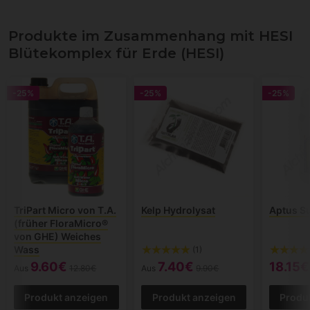
Produkte im Zusammenhang mit HESI
Blütekomplex für Erde (HESI)
-25%
-25%
-25%
TriPart Micro von T.A.
Kelp Hydrolysat
Aptus S
(früher FloraMicro®
von GHE) Weiches
Wass
(1)
9.60€
7.40€
18.15€
Aus
12.80€
Aus
9.90€
Produkt anzeigen
Produkt anzeigen
Produ