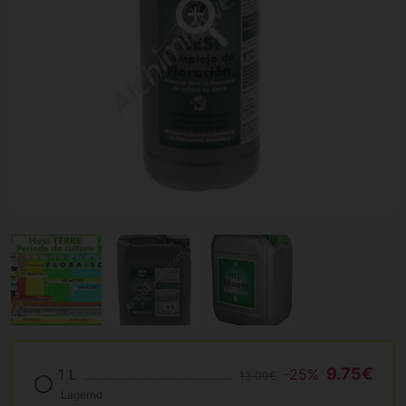
9.75€
1 L
-25%
13.00€
Lagernd