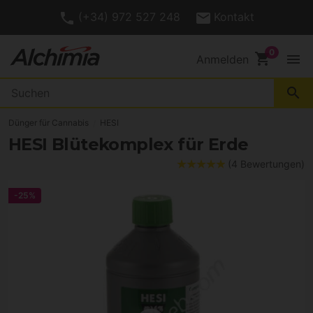
(+34) 972 527 248
Kontakt
shopping_cart
menu
Anmelden
search
Dünger für Cannabis
HESI
HESI Blütekomplex für Erde
(4 Bewertungen)
-25%