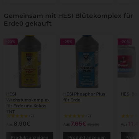
Gemeinsam mit HESI Blütekomplex für
Erde0 gekauft
-20%
-25%
-20%
HESI
HESI Phosphor Plus
HESI Bo
Wachstumskomplex
für Erde
für Erde und Kokos
TNT
(2)
(2)
8.90€
7.65€
11.
Aus
Aus
10.20€
Aus
Produkt anzeigen
Produkt anzeigen
Produ