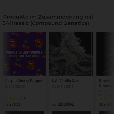
Produkte im Zusammenhang mit
JAHrassic (Compound Genetics)
Purple Cherry Popper
L.A. Vanilla Cake
Strawbe
Cheesec
ELEV8 SEEDS
SILENT SEEDS
HUMBOLD
COMPAN
(1)
28.00€
55.00€
35.00
Aus