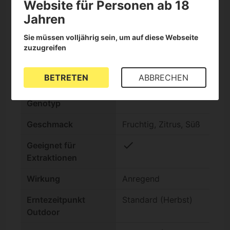
Website für Personen ab 18
Jahren
check
Reguläre Samen
Sie müssen volljährig sein, um auf diese Webseite
zuzugreifen
Samenbank
Compound Genetics
THC-Gehalt
Sehr hoch (25-30%)
BETRETEN
ABBRECHEN
Indica/Sativa
Indica +60%
Genotyp
Geschmack
Fruchtig, Zitrus, Süß
check
Geeignet für
Extraktionen
Wirkung
Anregend
Erntezeitpunkt
Standard (Herbst)
Outdoor