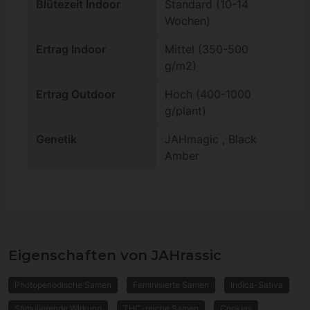
Blütezeit Indoor
Standard (10-14
Wochen)
Ertrag Indoor
Mittel (350-500
g/m2)
Ertrag Outdoor
Hoch (400-1000
g/plant)
Genetik
JAHmagic , Black
Amber
Eigenschaften von JAHrassic
Photoperiodische Samen
Feminisierte Samen
Indica-Sativa
Stimulierende Wirkung
THC-reiche Samen
Cookies