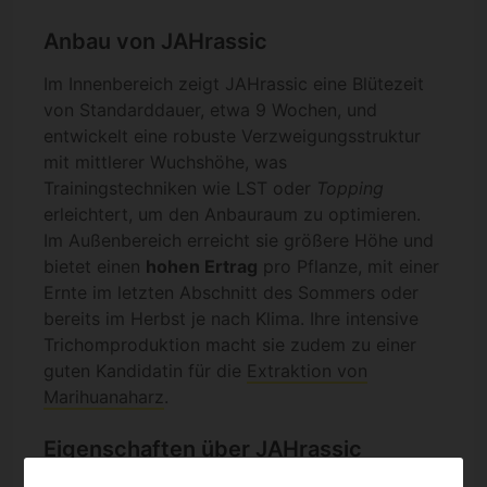
Anbau von JAHrassic
Im Innenbereich zeigt JAHrassic eine Blütezeit
von Standarddauer, etwa 9 Wochen, und
entwickelt eine robuste Verzweigungsstruktur
mit mittlerer Wuchshöhe, was
Trainingstechniken wie LST oder
Topping
erleichtert, um den Anbauraum zu optimieren.
Im Außenbereich erreicht sie größere Höhe und
bietet einen
hohen Ertrag
pro Pflanze, mit einer
Ernte im letzten Abschnitt des Sommers oder
bereits im Herbst je nach Klima. Ihre intensive
Trichomproduktion macht sie zudem zu einer
guten Kandidatin für die
Extraktion von
Marihuanaharz
.
Eigenschaften über JAHrassic