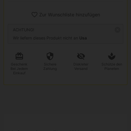
Zur Wunschliste hinzufügen
ACHTUNG!
Wir liefern dieses Produkt nicht an
Usa
Geschenk
Sichere
Diskreter
Schütze den
Bei Jedem
Zahlung
Versand
Planeten
Einkauf