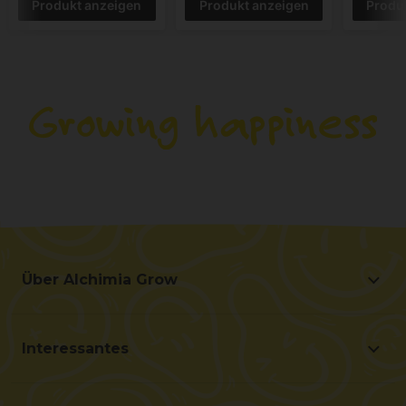
Produkt anzeigen
Produkt anzeigen
Produ
Über Alchimia Grow
Über Alchimia Grow
Lage und Kontakt
Interessantes
Verbesserungsvorschläge
Angebote
Kontakt für Profis (B2B)