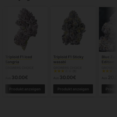
Triploid F1 Iced
Triploid F1 Sticky
Blue Zus
Sangria
wasabi
Edition
GROWERS CHOICE
GROWERS CHOICE
GROWERS
(1)
30.00€
30.00€
20.
Aus
Aus
Aus
Produkt anzeigen
Produkt anzeigen
Produ