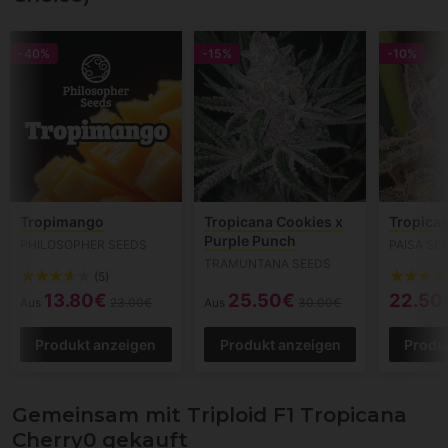
-40%
-15%
-10%
Tropimango
Tropicana Cookies x
Tropica
Purple Punch
PHILOSOPHER SEEDS
PAISA SE
TRAMUNTANA SEEDS
(5)
13.80€
25.50€
22.50
Aus
23.00€
Aus
30.00€
Produkt anzeigen
Produkt anzeigen
Produ
Gemeinsam mit Triploid F1 Tropicana
Cherry0 gekauft