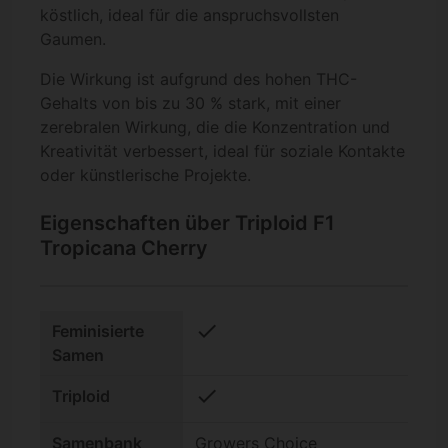
köstlich, ideal für die anspruchsvollsten
Gaumen.
Die Wirkung ist aufgrund des hohen THC-
Gehalts von bis zu 30 % stark, mit einer
zerebralen Wirkung, die die Konzentration und
Kreativität verbessert, ideal für soziale Kontakte
oder künstlerische Projekte.
Eigenschaften über Triploid F1
Tropicana Cherry
check
Feminisierte
Samen
check
Triploid
Samenbank
Growers Choice