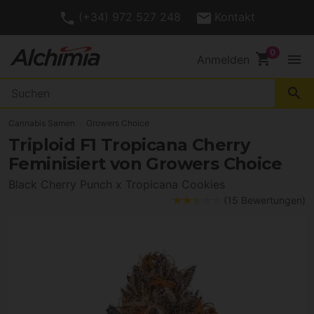
(+34) 972 527 248
Kontakt
shopping_cart
menu
Anmelden
search
Cannabis Samen
Growers Choice
Triploid F1 Tropicana Cherry
Feminisiert von Growers Choice
Black Cherry Punch x Tropicana Cookies
(15 Bewertungen)