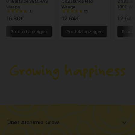
OnBalance SBM RAS
OnBalance Flex
OnBalanc
Waage
Waage
1000 Wa
(1)
(2)
16.80€
12.64€
12.64
Produkt anzeigen
Produkt anzeigen
Produ
Über Alchimia Grow
Über Alchimia Grow