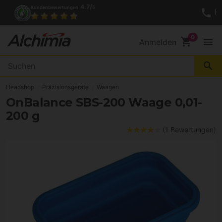
4.7/
Kundenbewertungen
5
shopping_cart
menu
Anmelden
search
Headshop
Präzisionsgeräte
Waagen
OnBalance SBS-200 Waage 0,01-
200 g
(1 Bewertungen)