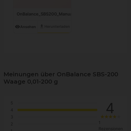
OnBalance_SBS200_Manual.pdf
download
visibility
Herunterladen
Ansehen
Meinungen über OnBalance SBS-200
Waage 0,01-200 g
4
5
4
3
1
2
Rezensionen
1