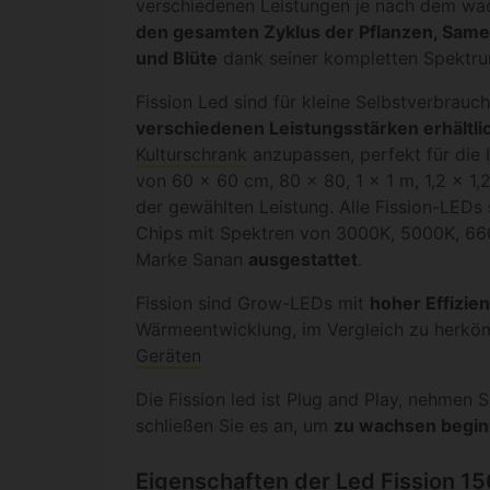
verschiedenen Leistungen je nach dem w
den gesamten Zyklus der Pflanzen, Sam
und Blüte
dank seiner kompletten Spektru
Fission Led sind für kleine Selbstverbrauc
verschiedenen Leistungsstärken erhältli
Kulturschrank
anzupassen, perfekt für die I
von 60 x 60 cm, 80 x 80, 1 x 1 m, 1,2 x 1,2
der gewählten Leistung. Alle Fission-LEDs
Chips mit Spektren von 3000K, 5000K, 6
Marke Sanan
ausgestattet
.
Fission sind Grow-LEDs mit
hoher Effizie
Wärmeentwicklung, im Vergleich zu herk
Geräten
Die Fission led ist Plug and Play, nehmen 
schließen Sie es an, um
zu wachsen begi
Eigenschaften der Led Fission 1