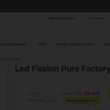
Samen Selektor
|
Neuheiten
Extraktionen
CBD
Magic Mushrooms
He
annabis-Anbau
Led Fission Pure Factor
58.49€
150W
-10%
64.99€
Ausverkauft
Benachrichtige mich!