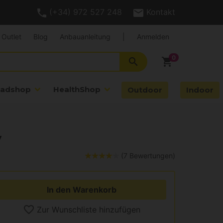
(+34) 972 527 248
Kontakt
Outlet
Blog
Anbauanleitung
|
Anmelden
search
shopping_cart
adshop
HealthShop
Outdoor
Indoor
y
(7 Bewertungen)
In den Warenkorb
Zur Wunschliste hinzufügen