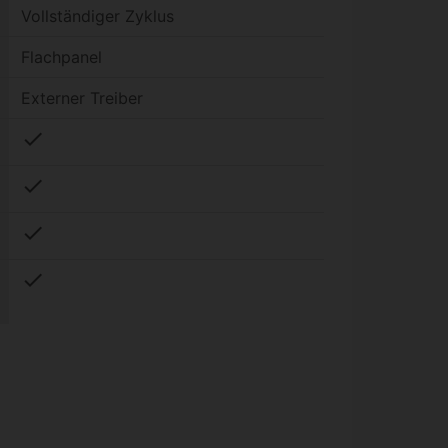
Vollständiger Zyklus
Flachpanel
Externer Treiber
check
check
check
check