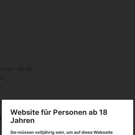
 / 50 - 60 Hz
 V
A
 395nm, 30nm
Website für Personen ab 18
40w:
Jahren
Sie müssen volljährig sein, um auf diese Webseite