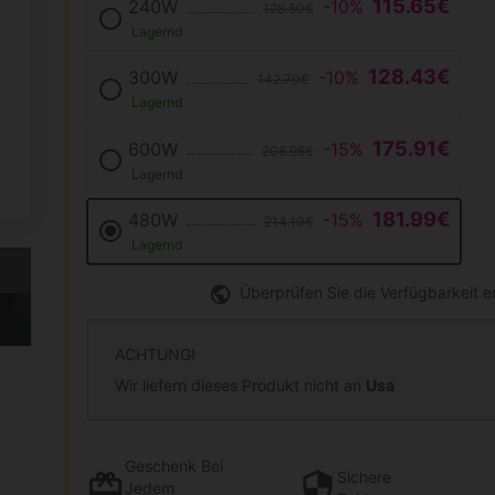
115.65€
240W
-10%
128.50€
Lagernd
128.43€
300W
-10%
142.70€
Lagernd
175.91€
600W
-15%
206.95€
Lagernd
181.99€
480W
-15%
214.10€
Lagernd
Überprüfen Sie die Verfügbarkeit 
ACHTUNG!
Wir liefern dieses Produkt nicht an
Usa
Geschenk
Bei
Sichere
Jedem