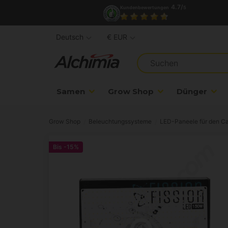
4.7/
Kundenbewertungen
5
Deutsch
€ EUR
Samen
Grow Shop
Dünger
Grow Shop
Beleuchtungssysteme
LED-Paneele für den C
Bis
-15%