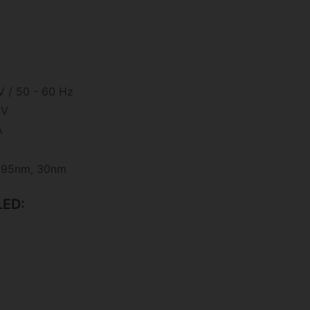
 / 50 - 60 Hz
 V
A
 395nm, 30nm
LED: