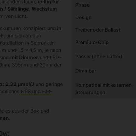
achsenden Raum,
gültig für
Phase
en / Sämlinge, Wachstum
m von Licht.
Design
hskulturen konzipiert und
in
Treiber oder Ballast
ch
, um sich an den
Premium-Chip
nstallation in Schränken
 m und 1,5 x 1,5 m, je nach
Passiv (ohne Lüfter)
 sind
mit Dimmer
und LED-
60nm, 395nm und 30nm der
Dimmbar
nz: 2,32 μmol/J
und geringe
Kompatibel mit externen
ömmlichen
HPS und HM-
Steuerungen
Sie es aus der Box und
nnen
.
50w: