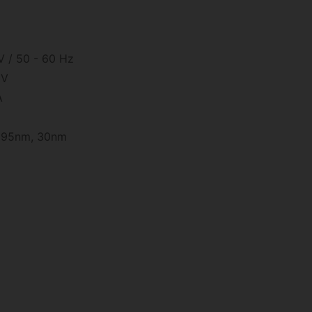
 / 50 - 60 Hz
 V
A
 395nm, 30nm