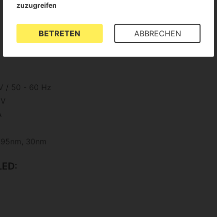
zuzugreifen
BETRETEN
ABBRECHEN
 / 50 - 60 Hz
 V
A
 395nm, 30nm
LED: